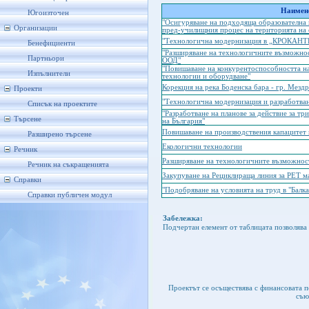
Наимено
Югоизточен
"Осигуряване на подходяща образователна 
Организации
пред-училищния процес на територията на
"Технологична модернизация в „КРОКАН
Бенефициенти
"Разширяване на технологичните възможнос
Партньори
ООД"
"Повишаване на конкурентоспособността н
Изпълнители
технологии и оборудване"
Корекция на река Боденска бара - гр. Мездр
Проекти
"Технологична модернизация и разработване
Списък на проектите
"Разработване на планове за действие за т
Търсене
на България"
Повишаване на производствения капацитет
Разширено търсене
Екологични технологии
Речник
Разширяване на технологичните възможнос
Речник на съкращенията
Закупуване на Рециклираща линия за РЕТ м
Справки
"Подобряване на условията на труд в "Балк
Справки публичен модул
Забележка:
Подчертан елемент от таблицата позволява 
Проектът се осъществява с финансовата 
съю