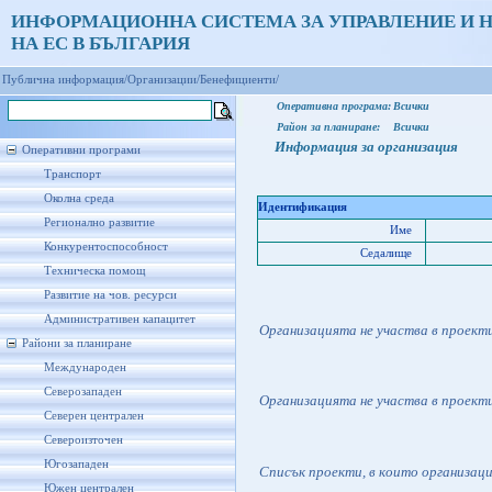
ИНФОРМАЦИОННА СИСТЕМА ЗА УПРАВЛЕНИЕ И 
НА ЕС В БЪЛГАРИЯ
Публична информация/
Организации/
Бенефициенти/
Оперативна програма:
Всички
Район за планиране:
Всички
Информация за организация
Оперативни програми
Транспорт
Околна среда
Идентификация
Регионално развитие
Име
Конкурентоспособност
Седалище
Техническа помощ
Развитие на чов. ресурси
Административен капацитет
Организацията не участва в проект
Райони за планиране
Международен
Северозападен
Организацията не участва в проект
Северен централен
Североизточен
Югозападен
Списък проекти, в които организац
Южен централен