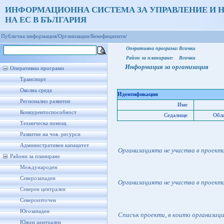
ИНФОРМАЦИОННА СИСТЕМА ЗА УПРАВЛЕНИЕ И 
НА ЕС В БЪЛГАРИЯ
Публична информация/
Организации/
Бенефициенти/
Оперативна програма:
Всички
Район за планиране:
Всички
Информация за организация
Оперативни програми
Транспорт
Околна среда
Идентификация
Регионално развитие
Име
Конкурентоспособност
Седалище
Обла
Техническа помощ
Развитие на чов. ресурси
Административен капацитет
Организацията не участва в проект
Райони за планиране
Международен
Северозападен
Организацията не участва в проект
Северен централен
Североизточен
Югозападен
Списък проекти, в които организац
Южен централен