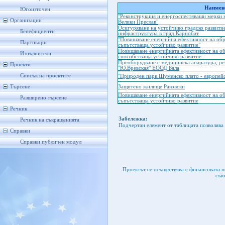
Наимено
Югоизточен
"Реконструкция и енергоспестяващи мерки 
Организации
Велики Преслав"
Осигуряване на устойчиво градско развити
Бенефициенти
инфраструктура в град Карнобат
"Повишаване енергийна ефективност на обр
Партньори
съпътстваща устойчиво развитие"
Повишаване енергийната ефективност на об
Изпълнители
способстваща устойчиво развитие
Преоборудване с медицинска апаратура, р
Проекти
"Ю.Вревская" ЕООД Бяла
Списък на проектите
"Природен парк Шуменско плато - европейс
Търсене
Защитено жилище Раковски
Повишаване енергийната ефективност на об
Разширено търсене
съпътстваща устойчиво развитие
Речник
Забележка:
Речник на съкращенията
Подчертан елемент от таблицата позволява 
Справки
Справки публичен модул
Проектът се осъществява с финансовата 
съю