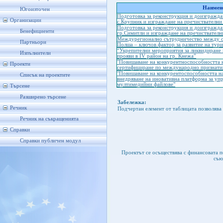
Наимено
Югоизточен
Подготовка за реконструкция и доизгражда
Организации
с.Крупник и изграждане на пречиствателни
Подготовка за реконструкция и доизгражда
Бенефициенти
гр.Симитли и изграждане на пречиствателн
Междурегионално сътрудничество между о
Партньори
Полша – ключов фактор за развитие на тури
“Укрепителни мероприятия за ликвидиране 
Изпълнители
прояви в IV район на гр. Кнежа”
"Повишаване на конкурентноспособността
Проекти
сертифициране по международно признатия 
"Повишаване на конкурентоспособността н
Списък на проектите
внедряване на иновативна платформа за уп
мултимедийни файлове"
Търсене
Разширено търсене
Забележка:
Речник
Подчертан елемент от таблицата позволява 
Речник на съкращенията
Справки
Справки публичен модул
Проектът се осъществява с финансовата 
съю