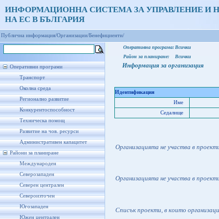
ИНФОРМАЦИОННА СИСТЕМА ЗА УПРАВЛЕНИЕ И 
НА ЕС В БЪЛГАРИЯ
Публична информация/
Организации/
Бенефициенти/
Оперативна програма:
Всички
Район за планиране:
Всички
Информация за организация
Оперативни програми
Транспорт
Околна среда
Идентификация
Регионално развитие
Име
Конкурентоспособност
Седалище
Техническа помощ
Развитие на чов. ресурси
Административен капацитет
Организацията не участва в проект
Райони за планиране
Международен
Северозападен
Организацията не участва в проект
Северен централен
Североизточен
Югозападен
Списък проекти, в които организац
Южен централен