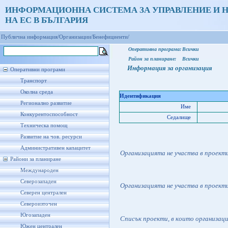
ИНФОРМАЦИОННА СИСТЕМА ЗА УПРАВЛЕНИЕ И 
НА ЕС В БЪЛГАРИЯ
Публична информация/
Организации/
Бенефициенти/
Оперативна програма:
Всички
Район за планиране:
Всички
Информация за организация
Оперативни програми
Транспорт
Околна среда
Идентификация
Регионално развитие
Име
Конкурентоспособност
Седалище
Техническа помощ
Развитие на чов. ресурси
Административен капацитет
Организацията не участва в проект
Райони за планиране
Международен
Северозападен
Организацията не участва в проект
Северен централен
Североизточен
Югозападен
Списък проекти, в които организац
Южен централен