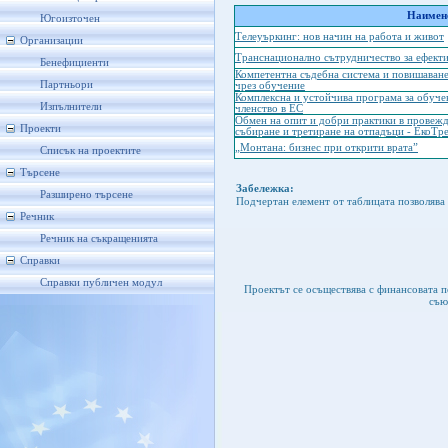
Наимено
Югоизточен
Телеуъркинг: нов начин на работа и живот
Организации
Транснационално сътрудничество за ефекти
Бенефициенти
Компетентна съдебна система и повишаване
Партньори
чрез обучение
Комплексна и устойчива програма за обучен
Изпълнители
членство в ЕС
Обмен на опит и добри практики в провеж
Проекти
събиране и третиране на отпадъци - ЕкоТр
„Монтана: бизнес при открити врата”
Списък на проектите
Търсене
Забележка:
Разширено търсене
Подчертан елемент от таблицата позволява 
Речник
Речник на съкращенията
Справки
Справки публичен модул
Проектът се осъществява с финансовата 
съю