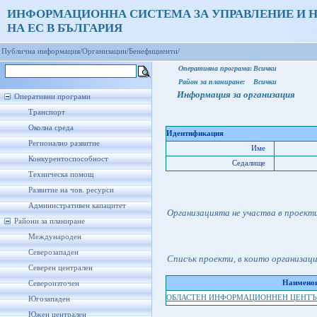
ИНФОРМАЦИОННА СИСТЕМА ЗА УПРАВЛЕНИЕ И 
НА ЕС В БЪЛГАРИЯ
Публична информация/
Организации/
Бенефициенти/
Оперативна програма:
Всички
Район за планиране:
Всички
Информация за организация
Оперативни програми
Транспорт
Околна среда
Идентификация
Регионално развитие
Име
Конкурентоспособност
Седалище
Техническа помощ
Развитие на чов. ресурси
Административен капацитет
Организацията не участва в проект
Райони за планиране
Международен
Северозападен
Списък проекти, в които организац
Северен централен
Наименов
Североизточен
ОБЛАСТЕН ИНФОРМАЦИОННЕН ЦЕНТЪ
Югозападен
Южен централен