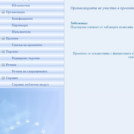
Югоизточен
Организацията не участва в проекти
Организации
Бенефициенти
Забележка:
Партньори
Подчертан елемент от таблицата позволява 
Изпълнители
Проекти
Списък на проектите
Търсене
Проектът се осъществява с финансовата 
съю
Разширено търсене
Речник
Речник на съкращенията
Справки
Справки публичен модул