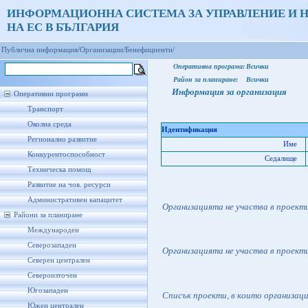
ИНФОРМАЦИОННА СИСТЕМА ЗА УПРАВЛЕНИЕ И 
НА ЕС В БЪЛГАРИЯ
Публична информация/
Организации/
Бенефициенти/
Оперативна програма:
Всички
Район за планиране:
Всички
Информация за организация
Оперативни програми
Транспорт
Околна среда
Идентификация
Регионално развитие
Име
Конкурентоспособност
Седалище
Техническа помощ
Развитие на чов. ресурси
Административен капацитет
Организацията не участва в проект
Райони за планиране
Международен
Северозападен
Организацията не участва в проект
Северен централен
Североизточен
Югозападен
Списък проекти, в които организац
Южен централен