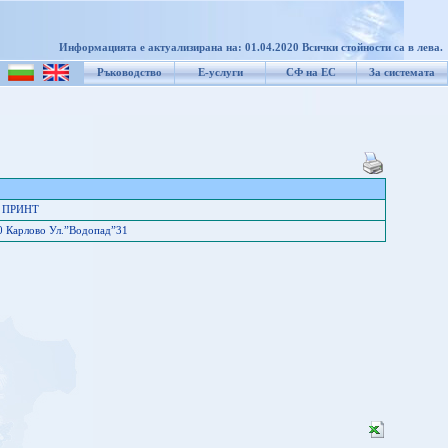
Информацията е актуализирана на: 01.04.2020 Всички стойности са в лева.
Ръководство
Е-услуги
СФ на ЕС
За системата
 ПРИНТ
0 Карлово Ул.”Водопад”31