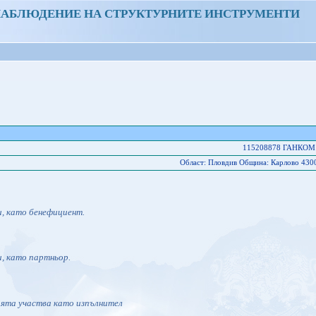
НАБЛЮДЕНИЕ НА СТРУКТУРНИТЕ ИНСТРУМЕНТИ
115208878 ГАНКОМ
Област: Пловдив Oбщина: Карлово 430
и, като бенефициент.
и, като партньор.
ията участва като изпълнител