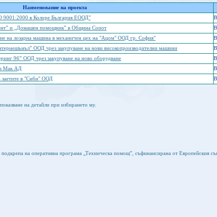
Наименование на проекта
SO 9001:2000 в Колоре България ЕООД"
B
тент” и „Домашен помощник” в Община Сопот
B
не на лозарна машина в механичен цех на "Ацом" ООД гр. София"
B
нтернешънъл” ООД чрез закупуване на нови високопроизводителни машини
B
ринг 96” ООД чрез закупуване на ново оборудване
B
 в Мак АД
B
 заетите в "Сиби" ООД
B
показване на детайли при избирането му.
а подкрепа на оперативна програма „Техническа помощ”, съфинансирана от Европейския съ