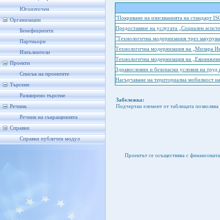
Югоизточен
"Покриване на изискванията на стандарт I
Организации
Предоставяне на услугата „Социален асис
Бенефициенти
"Технологична модернизация чрез закупува
Партньори
Технологична модернизация на „Милара И
Изпълнители
Технологична модернизация на „Екоинжене
Проекти
Здравословни и безопасни условия на труд
Списък на проектите
Насърчаване на териториална мобилност на
Търсене
Разширено търсене
Забележка:
Речник
Подчертан елемент от таблицата позволява 
Речник на съкращенията
Справки
Справки публичен модул
Проектът се осъществява с финансоват