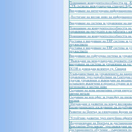
Повишаване конкурентоспособността на „
СУК съгласно международен стандарт БДС
Внедряване на интегрирана информационна
„Постигане на високо ниво на информацио
Внедряване на система за управление на и
Повишаване на конкурентоспособността на
управление на ресурсите и на работата с к
Повишаване на конкурентоспособността н
Доставка и внедряване на ERP система за у
дружеството
Доставка и внедряване на ERP система за у
дружеството
Внедряване на софтуерна система за управ
“Въвеждане на международно признати ста
внедряване на система за управление на ре
ПСОВ и довеждащ колектор гр. Свищов
Усъвършенстване на управлението на нацио
управление чрез разработване на Секторна
градско управление и въвеждане на механи
останалите въвлечени в процеса страни за 
регионално и местно ниво
Създаване на нова иновативна серия енерг
цветни метали
Създаване на нов офис за трансфер на ино
регион
"Изграждане и развитие на млади висококв
биомедицинските изследвания зза подобряв
Развитие на Център за електронни форми н
"Устойчиво развитие чрез енергйина ефект
Модернизиране на Центъра за дистанционн
Константин Преславски” чрез въвеждане н
Дистанционното обучение - съвременен под