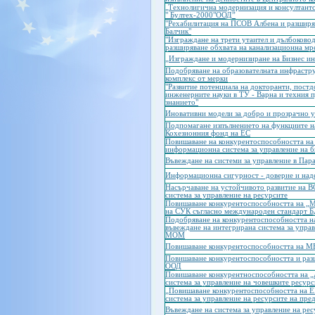
„Технолигична модернизация и консултант
" Бултех-2000"ООД”
"Рехабилитация на ПСОВ Албена и разширяв
Балчик"
"Изграждане на трети утаител и дълбоково
разширяване обхвата на канализационна мре
„Изграждане и модернизиране на Бизнес ин
Подобряване на образователната инфрастру
комплекс от мерки
"Развитие потенциала на докторанти, постд
инженерните науки в ТУ - Варна и техния п
знанието"
Иновативни модели за добро и прозрачно 
Подпомагане изпълнението на функциите н
Кохезионния фонд на ЕС
Повишаване на конкурентоспособността на 
информационна система за управление на б
Въвеждане на системи за управление в Па
Информационна сигурност - доверие и над
Насърчаване на устойчивото развитие на 
система за управление на ресурсите
Повишаване конкурентоспособността на „
на СУК съгласно международен стандарт 
Подобряване на конкурентоспособностт
въвеждане на интегрирана система за упр
MOM
Повишаване конкурентоспособността на МБ
Повишаване конкурентоспособността и разш
ООД
Повишаване конкурентноспособността на 
система за управление на човешките ресурс
„Повишаване конкурентоспособността на Е
система за управление на ресурсите на пре
Въвеждане на система за управление на ре