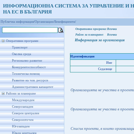
ИНФОРМАЦИОННА СИСТЕМА ЗА УПРАВЛЕНИЕ И 
НА ЕС В БЪЛГАРИЯ
Публична информация/
Организации/
Бенефициенти/
Оперативна програма:
Всички
Район за планиране:
Всички
Информация за организация
Оперативни програми
Транспорт
Околна среда
Идентификация
Регионално развитие
Име
Конкурентоспособност
Седалище
Техническа помощ
Развитие на чов. ресурси
Административен капацитет
Организацията не участва в проект
Райони за планиране
Международен
Северозападен
Организацията не участва в проект
Северен централен
Североизточен
Югозападен
Списък проекти, в които организац
Южен централен