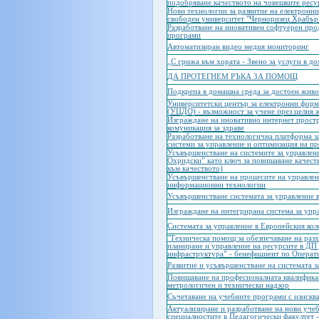
подобряване качеството на човешките ресу
Нови технологии за развитие на електронн
свободен университет "Черноризец Храбър
Разработване на иновативен софтуерен прод
програми
Автоматизиран видео медия мониторинг
„С грижа към хората - Звено за услуги в д
ДА ПРОТЕГНЕМ РЪКА ЗА ПОМОЩ
Подкрепа в домашна среда за достоен живо
Университетски център за електронни фор
(УЦДО) - възможност за учене през целия 
Изграждане на иновативно интернет простр
комуникация за здраве
Разработване на технологична платформа 
системи за управление и оптимизация на п
Усъвършенстване на системите за управлен
Охридски” като ключ за повишаване качест
към качеството)
Усъвършенстване на процесите на управлен
информационни технологии
Усъвършенстване системата за управление в
Изграждане на интегрирана система за упр
Системата за управление в Европейския кол
"Техническа помощ за обезпечаване на разх
планиране и управление на ресурсите в ДП
инфраструктура” - бенефициент по Операти
Развитие и усъвършенстване на системата з
Повишаване на професионалната квалификац
метрологичен и технически надзор
Съчетаване на учебните програми с изиск
Актуализиране и разработване на нови уче
специалностите в Педагогически факултет 