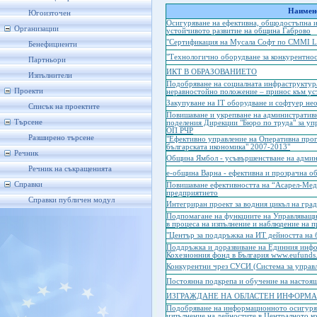
Наимено
Югоизточен
Осигуряване на ефективна, общодостъпна и
Организации
устойчивото развитие на община Габрово
"Сертификация на Мусала Софт по CMMI Le
Бенефициенти
"Технологично оборудване за конкурентнос
Партньори
ИКТ В ОБРАЗОВАНИЕТО
Изпълнители
Подобряване на социалната инфраструктура 
Проекти
неравностойно положение – принос към ус
Закупуване на IT оборудване и софтуер не
Списък на проектите
Повишаване и укрепване на административн
Търсене
поделения Дирекции "Бюро по труда" за упр
ОП РЧР
Разширено търсене
"Ефективно управление на Оперативна прог
българската икономика" 2007-2013"
Речник
Община Ямбол - усъвършенстване на адми
Речник на съкращенията
е-община Варна - ефективна и прозрачна о
Справки
Повишаване ефективността на “Асарел-Мед
предприятието
Справки публичен модул
Интегриран проект за водния цикъл на гра
Подпомагане на функциите на Управляващи
в процеса на изпълнение и наблюдение на 
"Център за поддръжка на ИТ дейността на 
Поддръжка и доразвиване на Единния инфо
Кохезионния фонд в България www.eufunds
Конкурентни чрез СУСИ (Система за управ
Постоянна подкрепа и обучение на настоя
ИЗГРАЖДАНЕ НА ОБЛАСТЕН ИНФОРМА
Подобряване на информационното осигуряв
изпълнение на дейностите в Централното к