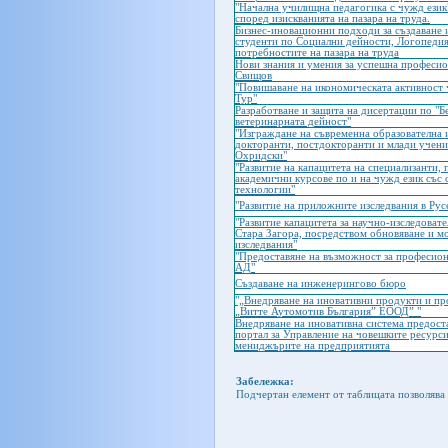
"Начална училищна педагогика с чужд език"
според изискванията на пазара на труда.
Бизнес-иновационни подходи за създаване 
студенти по Социални дейности, Логопедия
потребностите на пазара на труда
Нови знания и умения за успешна професио
Свищов
"Повишаване на икономическата активност ч
Тур"
Разработване и защита на дисертации по "Б
ветеринарната дейност"
"Изграждане на съвременна образователна и
докторанти, постдокторанти и млади учени
Охридски"
"Развитие на капацитета на специализанти,
академични курсове по и на чужд език съ
технологии"
"Развитие на приложните изследвания в Рус
"Развитие капацитета за научно-изследоват
Стара Загора, посредством обновяване и м
изследвания"
"Предоставяне на възможност за професион
АД"
Създаване на инженерингово бюро
"„Внедряване на иновативни продукти и пр
„Витте Аутомотив България” ЕООД” "
Внедряване на иновативна система предоста
портал за Управление на човешките ресурси 
мениджърите на предприятията
Забележка:
Подчертан елемент от таблицата позволява 