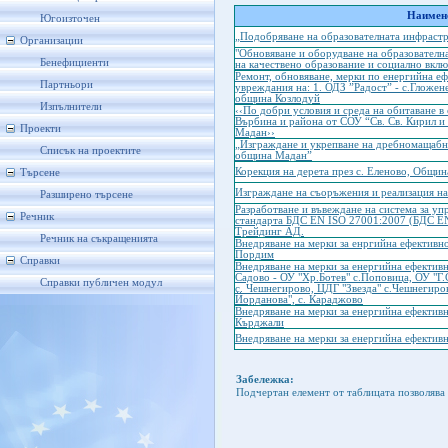
Наимено
Югоизточен
„Подобряване на образователната инфрастр
Организации
"Обновяване и оборудване на образователн
Бенефициенти
на качествено образование и социално вклю
Ремонт, обновяване, мерки по енергийна еф
Партньори
увреждания на: 1. ОДЗ ”Радост” - с.Гложене
община Козлодуй
Изпълнители
‹‹По добри условия и среда на обитаване в
Върбина и района от СОУ “Св. Св. Кирил 
Проекти
Мадан››
„Изграждане и укрепване на дребномащабна
Списък на проектите
община Мадан”
Корекция на дерета през с. Еленово, Общин
Търсене
Изграждане на съоръжения и реализация на
Разширено търсене
Разработване и въвеждане на система за у
Речник
стандарта БДС EN ISO 27001:2007 (БДС EN
Трейдинг АД.
Речник на съкращенията
Внедряване на мерки за енргийна ефективн
Пордим
Справки
Внедряване на мерки за енергийна ефективн
Садово - ОУ "Хр.Ботев" с.Поповица, ОУ "Г.
Справки публичен модул
с. Чешнегирово, ЦДГ "Звезда" с.Чешнегиро
Йорданова", с. Караджово
Внедряване на мерки за енергийна ефективн
Кърджали
Внедряване на мерки за енергийна ефектив
Забележка:
Подчертан елемент от таблицата позволява 