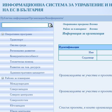
ИНФОРМАЦИОННА СИСТЕМА ЗА УПРАВЛЕНИЕ И 
НА ЕС В БЪЛГАРИЯ
Публична информация/
Организации/
Бенефициенти/
Оперативна програма:
Всички
Район за планиране:
Всички
Информация за организация
Оперативни програми
Транспорт
Околна среда
Идентификация
Регионално развитие
Име
Конкурентоспособност
Седалище
Техническа помощ
Развитие на чов. ресурси
Административен капацитет
Организацията не участва в проект
Райони за планиране
Международен
Северозападен
Организацията не участва в проект
Северен централен
Североизточен
Югозападен
Списък проекти, в които организац
Южен централен