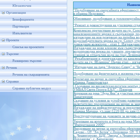
Наимено
Югоизточен
“Подобряване на енергийната ефективност 
Организации
в община Неделино”
Обновяване, подобряване и топлоенергийн
Бенефициенти
“Ремонт и реконструкция на училищни сгра
Партньори
Комплексно пречистване водите на гр. Соп
Изпълнители
канализационните мрежи и съоръжения, по
изграждане на нов резервоар на питейна во
Проекти
водоснабдителната мрежа на гр. Сопот, стр
довеждащи колектори – етап 1. Изграждан
Списък на проектите
Изграждане на нови клонове към съществув
водопроводна мрежа по улиците, предвиден
Търсене
станция за отпадъчни води на град Лозница
“Рехабилитация и доизграждане на канализ
Разширено търсене
водите на гр. Ябланица” Първи етап – изгр
“Изграждане на парк “Арпезос-Север” и “Биз
Речник
Подобряване на физическата и жизнена град
Речник на съкращенията
Прилагане на мерки за енергийна ефективн
Справки
община Димитровград
„Създаване на високотехнологичен център з
Справки публичен модул
УМБАЛ Свети Георги ЕАД” - Пловдив
Корекция на река "Луда Яна" в участъка межд
Панагюрище
Създаване на условия за устойчиво развити
включително предприемане на мерки за защ
Изграждане на инфраструктура за предотвр
община Марица, уч.хкм+1220,00 до хкм+1
Преструктуриране на домовете за медико-со
Укрепване на коритото и брега на река Мар
"Импрегнация 2000"
Внедряване на мерки за енергийна ефективн
Садово - ОУ "Хр.Ботев" с.Поповица, ОУ "Г.
с. Чешнегирово, ЦДГ "Звезда" с.Чешнегиро
Йорданова", с. Караджово