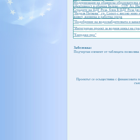
Модернизация на общинска образователна и
ефективност в община Белово - СОУ Ал. Ив
Сградите на ЦДГ Роза, блок Б ЦДГ Роза (я
"Неделя Петкова", гр. Сопот-с високо ниво
живот, жизнена и работна среда
"Подобрение на водоснабдителната и канал
"Интегриран проект за водния цикъл на гра
"Енерджи про"
Забележка:
Подчертан елемент от таблицата позволява 
Проектът се осъществява с финансовата 
съю