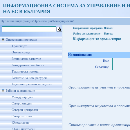
ИНФОРМАЦИОННА СИСТЕМА ЗА УПРАВЛЕНИЕ И 
НА ЕС В БЪЛГАРИЯ
Публична информация/
Организации/
Бенефициенти/
Оперативна програма:
Всички
Район за планиране:
Всички
Информация за организация
Оперативни програми
Транспорт
Околна среда
Идентификация
Регионално развитие
Име
Конкурентоспособност
Седалище
Техническа помощ
Развитие на чов. ресурси
Административен капацитет
Организацията не участва в проект
Райони за планиране
Международен
Северозападен
Организацията не участва в проект
Северен централен
Североизточен
Югозападен
Списък проекти, в които организац
Южен централен