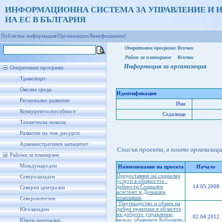
ИНФОРМАЦИОННА СИСТЕМА ЗА УПРАВЛЕНИЕ И 
НА ЕС В БЪЛГАРИЯ
Публична информация/
Организации/
Бенефициенти/
Оперативна програма:
Всички
Район за планиране:
Всички
Информация за организация
Оперативни програми
Транспорт
Околна среда
Идентификация
Регионално развитие
Име
Конкурентоспособност
Седалище
Техническа помощ
Развитие на чов. ресурси
Административен капацитет
Списък проекти, в които организац
Райони за планиране
Международен
Наименование на проекта
Начало
Предоставяне на социални
Северозападен
услуги в общността -
дейности Социален
14.05.2008
Северен централен
асистент и Домашен
помощник
Североизточен
“Партньорство и обмен на
добри практики в областта
Югозападен
на доброто управление,
02.04.2012
между общините Бобошево,
Южен централен