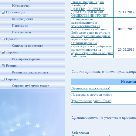
Рила и Община Реджо
Калабрия”
Югоизточен
ЦЕНТЪР „ УСЛУГИ В
Организации
ДОМА ЗА РИСКОВИ
22.11.2012
ОБЩЕСТВЕНИ ГРУПИ”
Бенефициенти
Повишаване на
квалификацията и
Партньори
компетентността на
служителите на община
08.05.2013
Изпълнители
Бобошево с цел постигане
на по-ефективна общинска
Проекти
администрация
Оптимизиране на
Списък на проектите
структурата и подобряване
на ефективността на
23.09.2013
Търсене
администрацията на община
Бобошево
Разширено търсене
Речник
Списък проекти, в които организац
Речник на съкращенията
Справки
Наименов
Справки публичен модул
"Администрация в услуга"
Подкрепа за достоен живот
Туристически район "Рила"
Организацията не участва в проекти
Забележка: