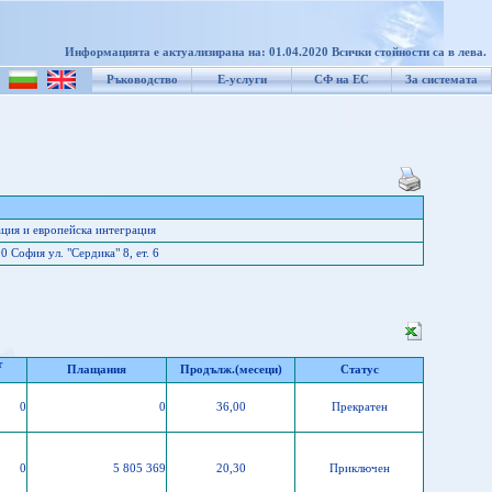
Информацията е актуализирана на: 01.04.2020 Всички стойности са в лева.
Ръководство
Е-услуги
СФ на ЕС
За системата
ция и европейска интеграция
 София ул. "Сердика" 8, ет. 6
т
Плащания
Продълж.(месеци)
Статус
0
0
36,00
Прекратен
0
5 805 369
20,30
Приключен