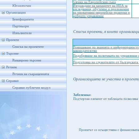
членки на Европейския съюз
Югоизточен
Изграждане на капацитет на ИПА за
изследвания, обучение и приложение
Организации
на иновативни европейски практики в
доброто управление
Бенефициенти
Партньори
Списък проекти, в които организац
Изпълнители
Проекти
Списък на проектите
Повишаване на знанията и информираността
законодателство
Търсене
Подобряване на политиката по управление 
Разширено търсене
Подготовка на служителите от българската
Речник
Речник на съкращенията
Организацията не участва в проекти
Справки
Справки публичен модул
Забележка:
Подчертан елемент от таблицата позволява 
Проектът се осъществява с финансоват