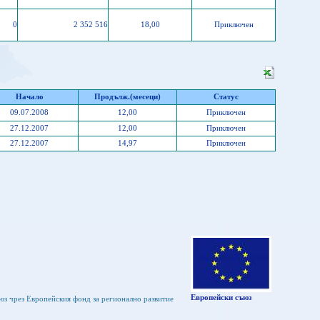
0
2 352 516
18,00
Приключен
Начало
Продълж.(месеци)
Статус
09.07.2008
12,00
Приключен
27.12.2007
12,00
Приключен
27.12.2007
14,97
Приключен
Европейски съюз
юз чрез Европейския фонд за регионално развитие