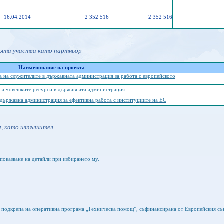
16.04.2014
2 352 516
2 352 516
ията участва като партньор
Наименование на проекта
 на служителите в държавната администрация за работа с европейското
на човешките ресурси в държавната администрация
 държавна администрация за ефективна работа с институциите на ЕС
, като изпълнител.
показване на детайли при избирането му.
а подкрепа на оперативна програма „Техническа помощ”, съфинансирана от Европейския съ