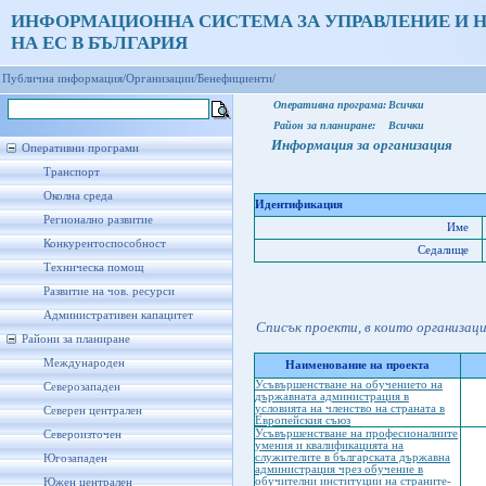
ИНФОРМАЦИОННА СИСТЕМА ЗА УПРАВЛЕНИЕ И 
НА ЕС В БЪЛГАРИЯ
Публична информация/
Организации/
Бенефициенти/
Оперативна програма:
Всички
Район за планиране:
Всички
Информация за организация
Оперативни програми
Транспорт
Околна среда
Идентификация
Регионално развитие
Име
Конкурентоспособност
Седалище
Техническа помощ
Развитие на чов. ресурси
Административен капацитет
Списък проекти, в които организац
Райони за планиране
Международен
Наименование на проекта
Усъвършенстване на обучението на
Северозападен
държавната администрация в
условията на членство на страната в
Северен централен
Европейския съюз
Усъвършенстване на професионалните
Североизточен
умения и квалификацията на
служителите в българската държавна
Югозападен
администрация чрез обучение в
обучителни институции на страните-
Южен централен