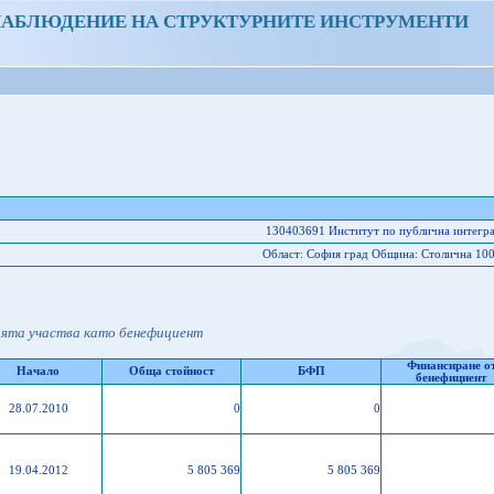
НАБЛЮДЕНИЕ НА СТРУКТУРНИТЕ ИНСТРУМЕНТИ
130403691 Институт по публична интегра
Област: София град Oбщина: Столична 1000
ията участва като бенефициент
Финансиране о
Начало
Обща стойност
БФП
бенефициент
28.07.2010
0
0
19.04.2012
5 805 369
5 805 369