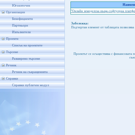
Наимено
Югоизточен
"Онлайн земеделска къща-софтуерна платф
Организации
Бенефициенти
Забележка:
Партньори
Подчертан елемент от таблицата позволява 
Изпълнители
Проекти
Списък на проектите
Търсене
Проектът се осъществява с финансовата 
съю
Разширено търсене
Речник
Речник на съкращенията
Справки
Справки публичен модул