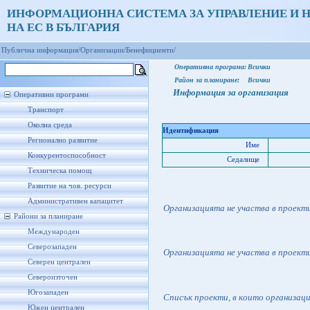
ИНФОРМАЦИОННА СИСТЕМА ЗА УПРАВЛЕНИЕ И 
НА ЕС В БЪЛГАРИЯ
Публична информация/
Организации/
Бенефициенти/
Оперативна програма:
Всички
Район за планиране:
Всички
Информация за организация
Оперативни програми
Транспорт
Околна среда
Идентификация
Регионално развитие
Име
Конкурентоспособност
Седалище
Техническа помощ
Развитие на чов. ресурси
Административен капацитет
Организацията не участва в проект
Райони за планиране
Международен
Северозападен
Организацията не участва в проект
Северен централен
Североизточен
Югозападен
Списък проекти, в които организац
Южен централен