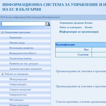
ИНФОРМАЦИОННА СИСТЕМА ЗА УПРАВЛЕНИЕ И 
НА ЕС В БЪЛГАРИЯ
Публична информация/
Организации/
Бенефициенти/
Оперативна програма:
Всички
Район за планиране:
Всички
Информация за организация
Оперативни програми
Транспорт
Околна среда
Идентификация
Регионално развитие
Име
Конкурентоспособност
Седалище
Техническа помощ
Развитие на чов. ресурси
Административен капацитет
Организацията не участва в проект
Райони за планиране
Международен
Северозападен
Организацията не участва в проект
Северен централен
Североизточен
Югозападен
Списък проекти, в които организац
Южен централен