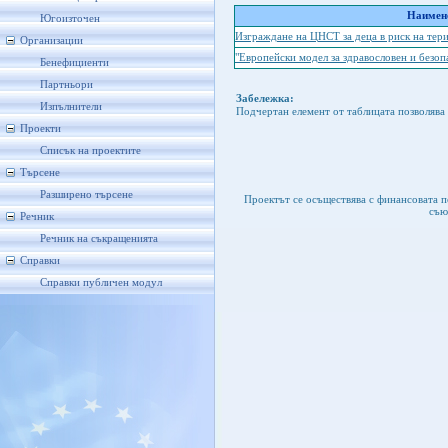
Наимено
Югоизточен
Изграждане на ЦНСТ за деца в риск на те
Организации
"Европейски модел за здравословен и безоп
Бенефициенти
Партньори
Забележка:
Изпълнители
Подчертан елемент от таблицата позволява 
Проекти
Списък на проектите
Търсене
Разширено търсене
Проектът се осъществява с финансовата 
съю
Речник
Речник на съкращенията
Справки
Справки публичен модул