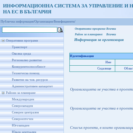
ИНФОРМАЦИОННА СИСТЕМА ЗА УПРАВЛЕНИЕ И 
НА ЕС В БЪЛГАРИЯ
Публична информация/
Организации/
Бенефициенти/
Оперативна програма:
Всички
Район за планиране:
Всички
Информация за организация
Оперативни програми
Транспорт
Околна среда
Идентификация
Регионално развитие
Име
Конкурентоспособност
Седалище
Облас
Техническа помощ
Развитие на чов. ресурси
Административен капацитет
Организацията не участва в проект
Райони за планиране
Международен
Северозападен
Организацията не участва в проект
Северен централен
Североизточен
Югозападен
Списък проекти, в които организац
Южен централен