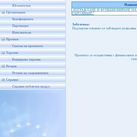
Наимено
Югоизточен
„ИЗГРАЖДАНЕ И ФУНКЦИОНИРАНЕ НА
Организации
ТЪРГОВИЩЕ”
Бенефициенти
Забележка:
Партньори
Подчертан елемент от таблицата позволява 
Изпълнители
Проекти
Списък на проектите
Търсене
Проектът се осъществява с финансовата 
съю
Разширено търсене
Речник
Речник на съкращенията
Справки
Справки публичен модул