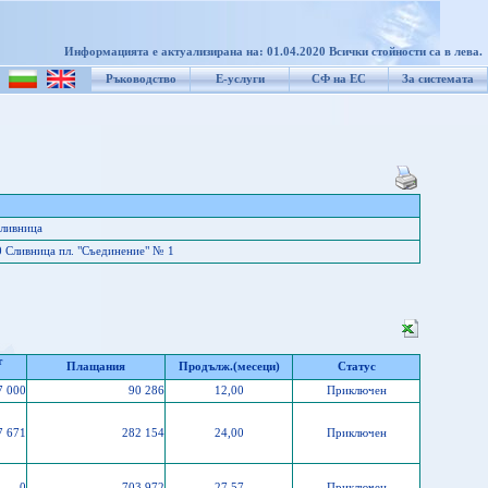
Информацията е актуализирана на: 01.04.2020 Всички стойности са в лева.
Ръководство
Е-услуги
СФ на ЕС
За системата
ливница
 Сливница пл. "Съединение" № 1
т
Плащания
Продълж.(месеци)
Статус
7 000
90 286
12,00
Приключен
7 671
282 154
24,00
Приключен
0
703 972
27,57
Приключен