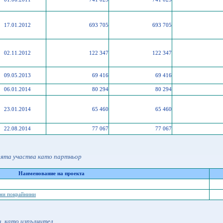
17.01.2012
693 705
693 705
02.11.2012
122 347
122 347
09.05.2013
69 416
69 416
06.01.2014
80 294
80 294
23.01.2014
65 460
65 460
22.08.2014
77 067
77 067
ията участва като партньор
Наименование на проекта
дни покрайнини
, като изпълнител.