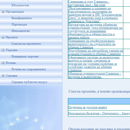
Сливнишка в град Сливница -
регулирана част - Іви етап
Югоизточен
"Възстановяване и опазване на
благоприятното съсътояние на
Организации
защитени видове в ЗМ "Алдомировско
блато" и защитени зони в общините
Бенефициенти
Сливница и Драгоман"
Партньори
Изграждане на модерни общински
администрации, чрез оптимизиране на
Изпълнители
структурата за повишаване
ефективността и ефикастността в
Проекти
тяхната работа
Повишаване на професионалната
Списък на проектите
компетентност на служителите на
община Сливница
Търсене
Придобиване на европейски умения на
администрацията в община Сливница
Разширено търсене
Eфективните системи за мониторинг,
контрол и оценка, гаранция за
Речник
прилагане на успешни политики за
устойчиво развитие на община
Речник на съкращенията
Сливница
Общинска администрация Сливница –
Справки
модерна и компетентна.
Справки публичен модул
Списък проекти, в които организац
Подкрепа за достоен живот
Непознатата България - Откритието - Запа
Организацията не участва в проекти