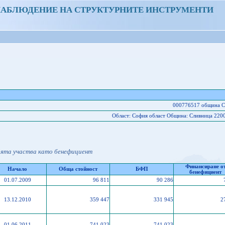
НАБЛЮДЕНИЕ НА СТРУКТУРНИТЕ ИНСТРУМЕНТИ
000776517 община С
Област: София област Oбщина: Сливница 2200
ията участва като бенефициент
Финансиране о
Начало
Обща стойност
БФП
бенефициент
01.07.2009
96 811
90 286
13.12.2010
359 447
331 945
2
01.06.2011
741 023
741 023