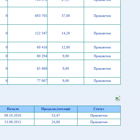
0
693 705
37,00
Приключен
0
122 347
14,20
Приключен
0
69 416
12,00
Приключен
0
80 294
9,00
Приключен
0
65 460
9,00
Приключен
0
77 067
9,00
Приключен
Начало
Продълж.(месеци)
Статус
08.10.2010
53,47
Приключен
13.08.2012
24,00
Приключен