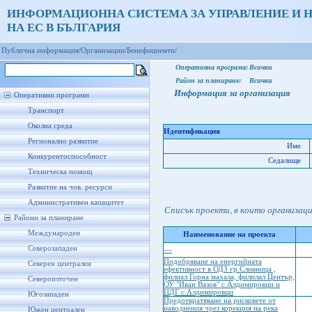
ИНФОРМАЦИОННА СИСТЕМА ЗА УПРАВЛЕНИЕ И 
НА ЕС В БЪЛГАРИЯ
Публична информация/
Организации/
Бенефициенти/
Оперативна програма:
Всички
Район за планиране:
Всички
Информация за организация
Оперативни програми
Транспорт
Околна среда
Идентификация
Регионално развитие
Име
Конкурентоспособност
Седалище
Техническа помощ
Развитие на чов. ресурси
Административен капацитет
Списък проекти, в които организац
Райони за планиране
Международен
Наименование на проекта
Северозападен
---
Подобряване на енергийната
Северен централен
ефективност в ОДЗ гр.Сливница ,
филиал Горна махала, филилал Център,
Североизточен
ОУ "Иван Вазов" с.Алдимировци и
ЦДГ с.Алдимировци
Югозападен
Предотвратяване на рисковете от
наводнения чрез корекция на река
Южен централен