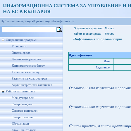
ИНФОРМАЦИОННА СИСТЕМА ЗА УПРАВЛЕНИЕ И 
НА ЕС В БЪЛГАРИЯ
Публична информация/
Организации/
Бенефициенти/
Оперативна програма:
Всички
Район за планиране:
Всички
Информация за организация
Оперативни програми
Транспорт
Околна среда
Идентификация
Регионално развитие
Име
Конкурентоспособност
Седалище
Техническа помощ
Развитие на чов. ресурси
Административен капацитет
Организацията не участва в проект
Райони за планиране
Международен
Северозападен
Организацията не участва в проект
Северен централен
Североизточен
Югозападен
Списък проекти, в които организац
Южен централен