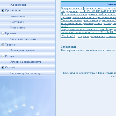
Наимено
Югоизточен
Внедряване на софтуерна система за управл
Организации
оборудване в „ИНТЕРКОМ ПРОФИЛ” ЕО
Повишаване на конкурентоспособонстта на
Бенефициенти
производителни машини и стратиране на и
Увеличаване конкурентните предимства на 
Партньори
технологична модернизация на производстве
клуб”
Изпълнители
Закупуване на ново технологично оборудва
въвеждане на нови продукти в "МЕЛБОН" 
Проекти
"Мелбон" АД - чрез подобрена енергийна е
Списък на проектите
Търсене
Забележка:
Подчертан елемент от таблицата позволява 
Разширено търсене
Речник
Речник на съкращенията
Справки
Проектът се осъществява с финансовата 
Справки публичен модул
съю