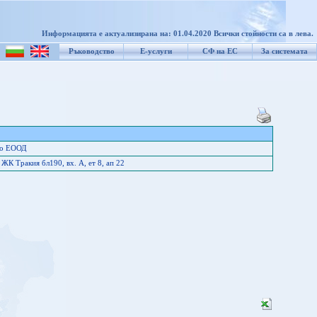
Информацията е актуализирана на: 01.04.2020 Всички стойности са в лева.
Ръководство
Е-услуги
СФ на ЕС
За системата
ио ЕООД
К Тракия бл190, вх. А, ет 8, ап 22