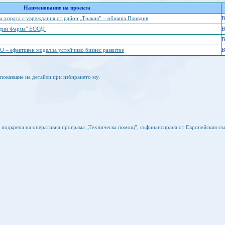
Наименование на проекта
на хората с увреждания от район „Тракия” – община Пловдив
B
Видин Фарма" ЕООД"
B
B
ефективен модел за устойчиво бизнес развитие
B
показване на детайли при избирането му.
а подкрепа на оперативна програма „Техническа помощ”, съфинансирана от Европейския съ