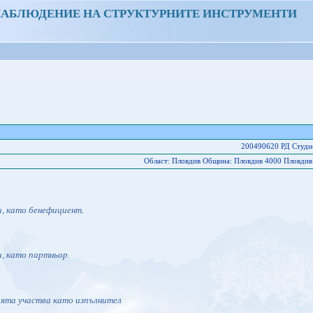
НАБЛЮДЕНИЕ НА СТРУКТУРНИТЕ ИНСТРУМЕНТИ
200490620 РД Студ
Област: Пловдив Oбщина: Пловдив 4000 Пловдив Ж
и, като бенефициент.
и, като партньор.
ията участва като изпълнител