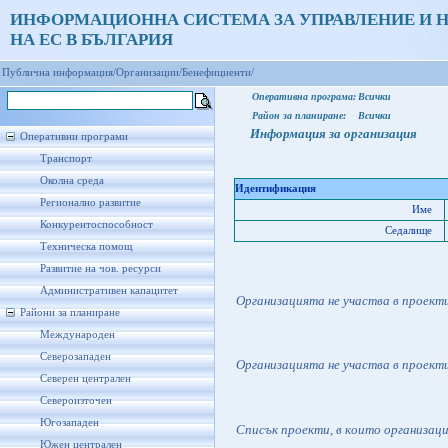
ИНФОРМАЦИОННА СИСТЕМА ЗА УПРАВЛЕНИЕ И 
НА ЕС В БЪЛГАРИЯ
Публична информация/
Организации/
Бенефициенти/
Оперативна програма:
Всички
Район за планиране:
Всички
Информация за организация
Оперативни програми
Транспорт
Околна среда
Идентификация
Регионално развитие
Име
Конкурентоспособност
Седалище
Техническа помощ
Развитие на чов. ресурси
Административен капацитет
Организацията не участва в проект
Райони за планиране
Международен
Северозападен
Организацията не участва в проект
Северен централен
Североизточен
Югозападен
Списък проекти, в които организац
Южен централен