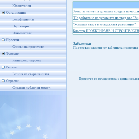
Югоизточен
Звено за услуги в домашна среда в помощ 
Организации
"Подобряване на условията на труд във "
Бенефициенти
"Успешен старт в младежката реализация"
Партньори
Клъстер ПРОЕКТИРАНЕ И СТРОИТЕЛСТВО – 
Изпълнители
Проекти
Забележка:
Списък на проектите
Подчертан елемент от таблицата позволява 
Търсене
Разширено търсене
Речник
Речник на съкращенията
Проектът се осъществява с финансоват
Справки
Справки публичен модул