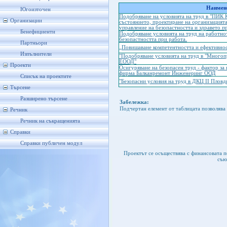
Наимено
Югоизточен
Подобряване на условията на труд в "ПИК 
Организации
състоянието, проектиране на организацията
управление на безопастността и здравето 
Бенефициенти
Подобряване условията на труд на работно
безопастността при работа.
Партньори
„Повишаване компетентността и ефективнос
Изпълнители
"Подобряване условията на труд в "Многоп
ЕООД"
Проекти
Осигуряване на безопасен труд - фактор за
фирма Балканремонт Инженеринг ООД
Списък на проектите
"Безопасни условия на труд в ДКЦ II Плов
Търсене
Разширено търсене
Забележка:
Подчертан елемент от таблицата позволява 
Речник
Речник на съкращенията
Справки
Справки публичен модул
Проектът се осъществява с финансовата 
съю