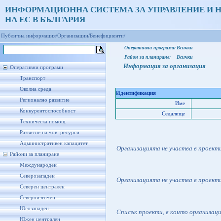
ИНФОРМАЦИОННА СИСТЕМА ЗА УПРАВЛЕНИЕ И 
НА ЕС В БЪЛГАРИЯ
Публична информация/
Организации/
Бенефициенти/
Оперативна програма:
Всички
Район за планиране:
Всички
Информация за организация
Оперативни програми
Транспорт
Околна среда
Идентификация
Регионално развитие
Име
Конкурентоспособност
Седалище
Техническа помощ
Развитие на чов. ресурси
Административен капацитет
Организацията не участва в проект
Райони за планиране
Международен
Северозападен
Организацията не участва в проект
Северен централен
Североизточен
Югозападен
Списък проекти, в които организац
Южен централен