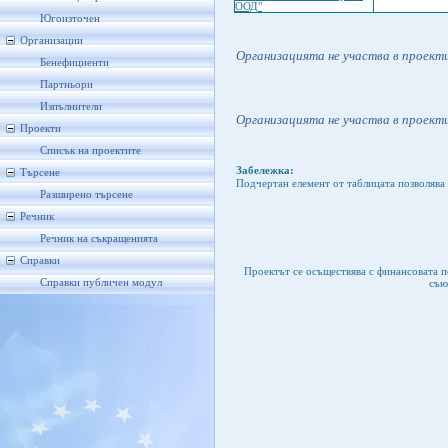
ООД"
Югоизточен
Организации
Организацията не участва в проект
Бенефициенти
Партньори
Изпълнители
Организацията не участва в проекти
Проекти
Списък на проектите
Забележка:
Търсене
Подчертан елемент от таблицата позволява 
Разширено търсене
Речник
Речник на съкращенията
Справки
Проектът се осъществява с финансовата 
Справки публичен модул
съю