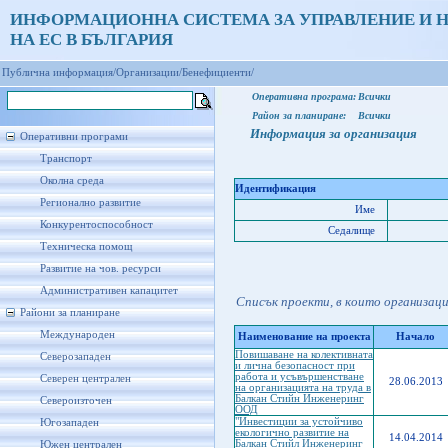
ИНФОРМАЦИОННА СИСТЕМА ЗА УПРАВЛЕНИЕ И 
НА ЕС В БЪЛГАРИЯ
Публична информация/
Организации/
Бенефициенти/
Оперативна програма:
Всички
Район за планиране:
Всички
Информация за организация
Оперативни програми
Транспорт
Околна среда
Идентификация
Регионално развитие
Име
Конкурентоспособност
Седалище
Техническа помощ
Развитие на чов. ресурси
Административен капацитет
Списък проекти, в които организац
Райони за планиране
Международен
Наименование на проекта
Начало
Повишаване на колективната
Северозападен
и лична безопасност при
работа и усъвършенстване
Северен централен
28.06.2013
на организацията на труда в
Балкан Стийн Инженеринг
Североизточен
ООД
"Инвестиции за устойчиво
Югозападен
екологично развитие на
14.04.2014
Балкан Стийл Инженеринг
Южен централен