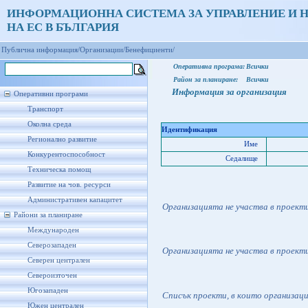
ИНФОРМАЦИОННА СИСТЕМА ЗА УПРАВЛЕНИЕ И 
НА ЕС В БЪЛГАРИЯ
Публична информация/
Организации/
Бенефициенти/
Оперативна програма:
Всички
Район за планиране:
Всички
Информация за организация
Оперативни програми
Транспорт
Околна среда
Идентификация
Регионално развитие
Име
Конкурентоспособност
Седалище
Техническа помощ
Развитие на чов. ресурси
Административен капацитет
Организацията не участва в проект
Райони за планиране
Международен
Северозападен
Организацията не участва в проект
Северен централен
Североизточен
Югозападен
Списък проекти, в които организац
Южен централен