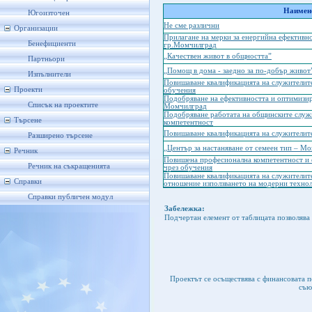
Наимено
Югоизточен
Не сме различни
Организации
Прилагане на мерки за енергийна ефективн
Бенефициенти
гр.Момчилград
„Качествен живот в общността”
Партньори
„Помощ в дома - заедно за по-добър живот
Изпълнители
Повишаване квалификацията на служителит
Проекти
обучения
Подобряване на ефективността и оптимизир
Списък на проектите
Момчилград
Подобряване работата на общинските служ
Търсене
компетентност
Повишаване квалификацията на служители
Разширено търсене
„Център за настаняване от семеен тип – М
Речник
Повишена професионална компетентност и
Речник на съкращенията
чрез обучения
Повишаване квалификацията на служителит
Справки
отношение използването на модерни технол
Справки публичен модул
Забележка:
Подчертан елемент от таблицата позволява 
Проектът се осъществява с финансовата 
съю