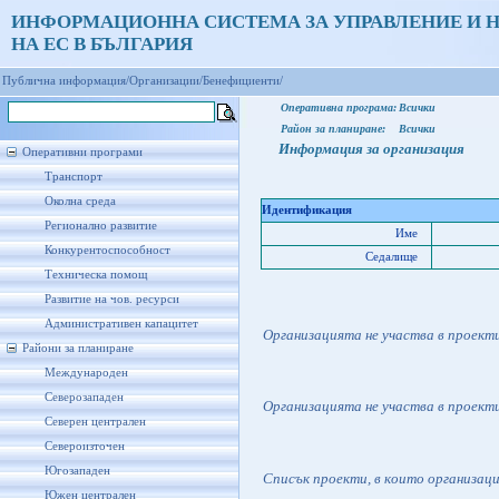
ИНФОРМАЦИОННА СИСТЕМА ЗА УПРАВЛЕНИЕ И 
НА ЕС В БЪЛГАРИЯ
Публична информация/
Организации/
Бенефициенти/
Оперативна програма:
Всички
Район за планиране:
Всички
Информация за организация
Оперативни програми
Транспорт
Околна среда
Идентификация
Регионално развитие
Име
Конкурентоспособност
Седалище
Техническа помощ
Развитие на чов. ресурси
Административен капацитет
Организацията не участва в проект
Райони за планиране
Международен
Северозападен
Организацията не участва в проект
Северен централен
Североизточен
Югозападен
Списък проекти, в които организац
Южен централен