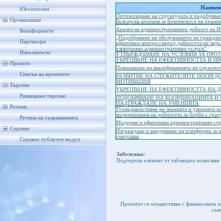
Наимено
Югоизточен
Оптимизиране на структурата и подобряван
Организации
Българска агенция за безопасност на храни
Анализ на административната дейност на И
Бенефициенти
„Подобряване на обслужването на граждани
Партньори
ефективен контрол върху дейността на задъ
електронни административни услуги“
Изпълнители
УТВЪРЖДАВАНЕ НА УСЛОВИЯ ЗА ПРОЗ
УКРЕПВАНЕ НА ЕФЕКТИВНОСТТА И П
Проекти
Повишаване на квалификацията на служите
Списък на проектите
РАЗВИТИЕ НА СЛУЖИТЕЛИТЕ ПОСРЕД
МОТИВАЦИЯ
Търсене
УКРЕПВАНЕ НА ЕФЕКТИВНОСТТА НА 
Разширено търсене
ПОДОБРЯВАНЕ НА КООРДИНАЦИЯТА И
НАДГРАЖДАНЕ НА УМЕНИЯТА
Речник
Усъвършенстване на знанията и уменията н
модернизация на дейността за борба с гра
Речник на съкращенията
Модерни и ефективни административни стр
Справки
Изграждане и внедряване на платформа за 
градушки
Справки публичен модул
Забележка:
Подчертан елемент от таблицата позволява 
Проектът се осъществява с финансовата 
съю