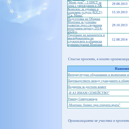
"Моят дом" - 3 ЦНСТ за
29.08.2013
деца с увреждания и ЗЖ
Комплекс за здравни и
социлани услуги (КЗСУ)
15.10.2013
"Св. Мина"
Подготовка на Община
Монтана за успешно
развитие през следващия
29.10.2013
програмен период 2014-
2020 г.
Укрепване на капацитета и
квалификацията на
12.08.2014
служителите в общинска
администрация Монтана
Списък проекти, в които организац
Наименов
Интеркултурно образование и възпитание 
Партньорството между гражданите и община
Подкрепа за достоен живот
„И АЗ ИМАМ СЕМЕЙСТВО”
Уикенд Северозапада
„Монтана: бизнес при открити врата”
Организацията не участва в проекти