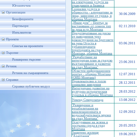
на електронни услуги на
гражданите и бизнеса
Югоизточен
Социални услуги в
Организации
общността - алтернативи за
30.06.2009
лица, зависими от грижа, в
Бенефициенти
община Монтана
„Имам дом” - Център за
Партньори
настаняване от семеен тип
02.11.2010
за деца в гр.Монтана
Изпълнители
Предотвратяване на риска
от наводнения чрез
Проекти
реконструкция на бреговете
на река Огоста в
03.06.2011
Списък на проектите
урбанизираната
територията на град
Търсене
Монтана, община Монтана
"Разработване на
Разширено търсене
интегриран план за градско
23.06.2011
възстановяване и развитие
Речник
на град Монтана"
Областен информационен
Речник на съкращенията
център - община Монтана
12.07.2011
(ОИЦ Монтана)
Справки
Привлекателни и топли
28.12.2011
социални заведения
Справки публичен модул
Интегрирано развитие на
културно-историческия
28.03.2012
туризъм в община Монтана
Уикенд Северозапада
13.08.2012
"Разширение и
рехабилитация на
канализационната и
12.09.2012
водоснабдителната мрежи
на град Монтана"
Осигуряване на зелена и
достъпна среда в град
20.05.2013
Монтана
Защитено жилище
19.06.2013
"Адаптация"