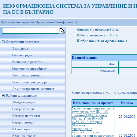
ИНФОРМАЦИОННА СИСТЕМА ЗА УПРАВЛЕНИЕ И 
НА ЕС В БЪЛГАРИЯ
Публична информация/
Организации/
Бенефициенти/
Оперативна програма:
Всички
Район за планиране:
Всички
Информация за организация
Оперативни програми
Транспорт
Околна среда
Идентификация
Регионално развитие
Име
Конкурентоспособност
Седалище
Техническа помощ
Развитие на чов. ресурси
Административен капацитет
Списък проекти, в които организац
Райони за планиране
Международен
Наименование на проекта
Начало
Укрепителни съоръжения на
Северозападен
срутища на път ІІІ – 102
„Граница ОПУ Видин –
Северен централен
25.06.2009
Монтана” км 80+500 –
км81+224”- Община
Североизточен
Монтана
Унифициране
Югозападен
възможностите на
общините при предоставяне
12.06.2009
Южен централен