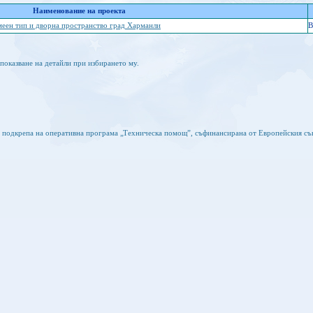
Наименование на проекта
емеен тип и дворна пространство град Харманли
B
показване на детайли при избирането му.
а подкрепа на оперативна програма „Техническа помощ”, съфинансирана от Европейския съ