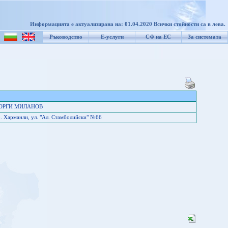
Информацията е актуализирана на: 01.04.2020 Всички стойности са в лева.
Ръководство
Е-услуги
СФ на ЕС
За системата
ЕОРГИ МИЛАНОВ
. Харманли, ул. "Ал. Стамболийски" №66