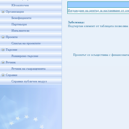
Югоизточен
Изграждане на център за настаняване от с
Организации
Бенефициенти
Забележка:
Партньори
Подчертан елемент от таблицата позволява 
Изпълнители
Проекти
Списък на проектите
Търсене
Проектът се осъществява с финансоват
Разширено търсене
Речник
Речник на съкращенията
Справки
Справки публичен модул