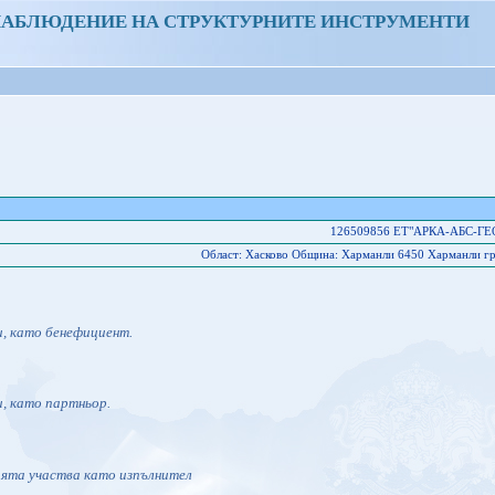
НАБЛЮДЕНИЕ НА СТРУКТУРНИТЕ ИНСТРУМЕНТИ
126509856 ЕТ"АРКА-АБС-Г
Област: Хасково Oбщина: Харманли 6450 Харманли гр
и, като бенефициент.
и, като партньор.
ията участва като изпълнител