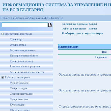
ИНФОРМАЦИОННА СИСТЕМА ЗА УПРАВЛЕНИЕ И 
НА ЕС В БЪЛГАРИЯ
Публична информация/
Организации/
Бенефициенти/
Оперативна програма:
Всички
Район за планиране:
Всички
Информация за организация
Оперативни програми
Транспорт
Околна среда
Идентификация
Регионално развитие
Име
Конкурентоспособност
Седалище
Техническа помощ
Развитие на чов. ресурси
Административен капацитет
Организацията не участва в проект
Райони за планиране
Международен
Северозападен
Организацията не участва в проект
Северен централен
Североизточен
Югозападен
Списък проекти, в които организац
Южен централен