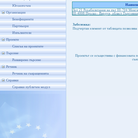
Наимено
Югоизточен
Лот 21 Рехабилитация на път ІІІ-704 Менги
Организации
ІІІ-4008 Пролаз - Вардун, област Търговищ
Бенефициенти
Забележка:
Партньори
Подчертан елемент от таблицата позволява 
Изпълнители
Проекти
Списък на проектите
Търсене
Проектът се осъществява с финансовата 
съю
Разширено търсене
Речник
Речник на съкращенията
Справки
Справки публичен модул