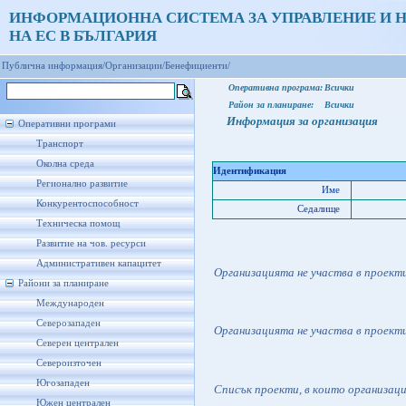
ИНФОРМАЦИОННА СИСТЕМА ЗА УПРАВЛЕНИЕ И 
НА ЕС В БЪЛГАРИЯ
Публична информация/
Организации/
Бенефициенти/
Оперативна програма:
Всички
Район за планиране:
Всички
Информация за организация
Оперативни програми
Транспорт
Околна среда
Идентификация
Регионално развитие
Име
Конкурентоспособност
Седалище
Техническа помощ
Развитие на чов. ресурси
Административен капацитет
Организацията не участва в проект
Райони за планиране
Международен
Северозападен
Организацията не участва в проект
Северен централен
Североизточен
Югозападен
Списък проекти, в които организац
Южен централен