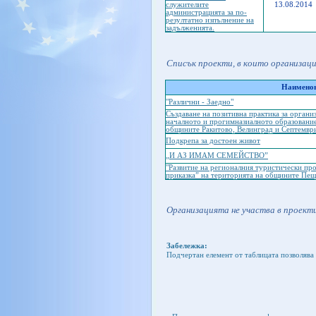
служителите
13.08.2014
администрацията за по-
резултатно изпълнение на
задълженията.
Списък проекти, в които организац
Наименов
"Различни - Заедно"
Създаване на позитивна практика за органи
началното и прогимназиалното образование
общините Ракитово, Велинград и Септемвр
Подкрепа за достоен живот
„И АЗ ИМАМ СЕМЕЙСТВО”
"Развитие на регионалния туристически пр
приказка” на територията на общините Пеще
Организацията не участва в проекти
Забележка:
Подчертан елемент от таблицата позволява 