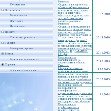
Ракитово
Югоизточен
Създаване на европейски
облик на образователната
Организации
инфраструктура с високо
ниво на енергийна
13.12.2010
Бенефициенти
ефективност, допринасяща
за устойчиво местно
Партньори
развитие в община
Ракитово"
Изпълнители
Създаване и популяризира-
не на културно-историчес-
Проекти
кия продукт в община
Ракитово чрез адаптация на
Списък на проектите
“Палеонтологично
28.12.2010
находище - с. Дорково”
Търсене
като туристическа атракция
и социализация на културен
Разширено търсене
паметник крепост “Цепина”
ПОМОЩ В ДОМАШНА
20.11.2012
Речник
СРЕДА
Повишаване на
Речник на съкращенията
квалификацията на
28.03.2013
служителите в община
Справки
Ракитово
Община Ракитово за
19.08.2013
Справки публичен модул
организационно развитие
Подобряване процеса на
прилагане на политики и
подготовка за разработване
28.10.2013
на стратегически документи
на община Ракитово
Повишаване на
квалификацията на
служителите и подпомагане
14.01.2014
на устойчивото развитие в
община Ракитово с помощта
на надграждащи обучения
Повишаване на
професионалната
компетентност на