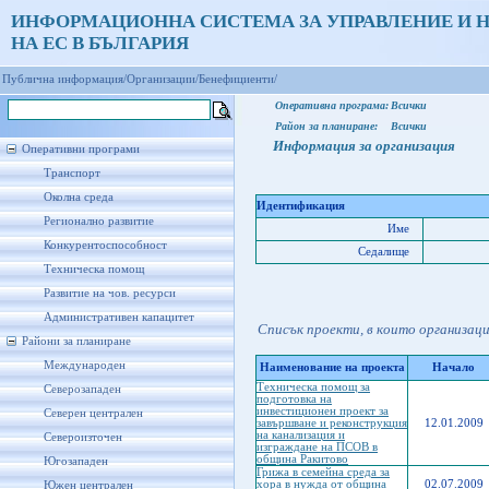
ИНФОРМАЦИОННА СИСТЕМА ЗА УПРАВЛЕНИЕ И 
НА ЕС В БЪЛГАРИЯ
Публична информация/
Организации/
Бенефициенти/
Оперативна програма:
Всички
Район за планиране:
Всички
Информация за организация
Оперативни програми
Транспорт
Околна среда
Идентификация
Регионално развитие
Име
Конкурентоспособност
Седалище
Техническа помощ
Развитие на чов. ресурси
Административен капацитет
Списък проекти, в които организац
Райони за планиране
Международен
Наименование на проекта
Начало
Техническа помощ за
Северозападен
подготовка на
инвестиционен проект за
Северен централен
завършване и реконструкция
12.01.2009
на канализация и
Североизточен
изграждане на ПСОВ в
община Ракитово
Югозападен
Грижа в семейна среда за
хора в нужда от община
02.07.2009
Южен централен