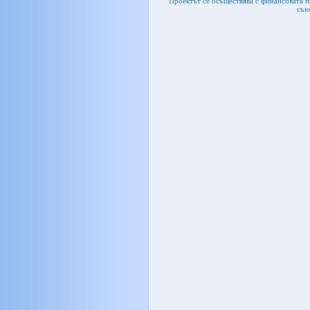
Проектът се осъществява с финансовата 
съю