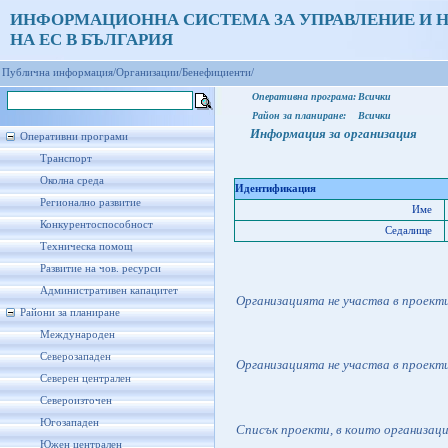
ИНФОРМАЦИОННА СИСТЕМА ЗА УПРАВЛЕНИЕ И 
НА ЕС В БЪЛГАРИЯ
Публична информация/
Организации/
Бенефициенти/
Оперативна програма:
Всички
Район за планиране:
Всички
Информация за организация
Оперативни програми
Транспорт
Околна среда
Идентификация
Регионално развитие
Име
Конкурентоспособност
Седалище
Техническа помощ
Развитие на чов. ресурси
Административен капацитет
Организацията не участва в проект
Райони за планиране
Международен
Северозападен
Организацията не участва в проект
Северен централен
Североизточен
Югозападен
Списък проекти, в които организац
Южен централен