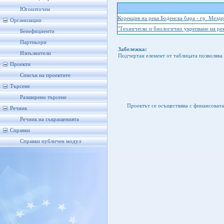
Югоизточен
Корекция на река Боденска бара - гр. Мездр
Организации
"Техническо и биологично укрепване на рек
Бенефициенти
Партньори
Забележка:
Изпълнители
Подчертан елемент от таблицата позволява 
Проекти
Списък на проектите
Търсене
Разширено търсене
Проектът се осъществява с финансоват
Речник
Речник на съкращенията
Справки
Справки публичен модул