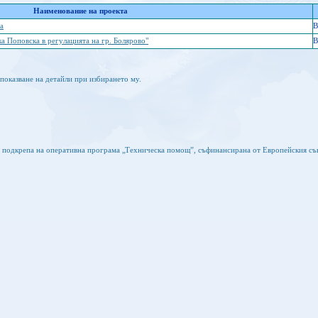
Наименование на проекта
а
B
а Поповска в регулацията на гр. Болярово"
B
показване на детайли при избирането му.
а подкрепа на оперативна програма „Техническа помощ”, съфинансирана от Европейския съ