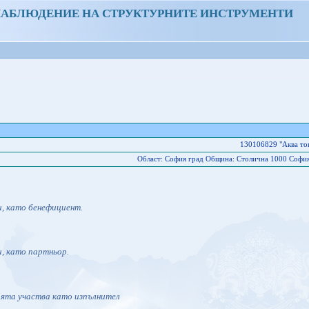
НАБЛЮДЕНИЕ НА СТРУКТУРНИТЕ ИНСТРУМЕНТИ
130106829 "Аква т
Област: София град Oбщина: Столична 1000 София 
и, като бенефициент.
и, като партньор.
ията участва като изпълнител