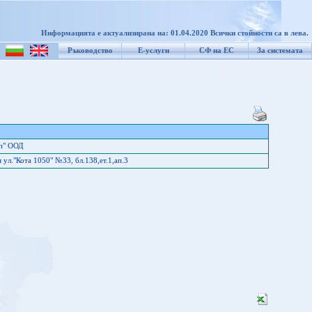
Информацията е актуализирана на: 01.04.2020 Всички стойности са в лева.
Ръководство
Е-услуги
СФ на ЕС
За системата
оп" ООД
ул."Кота 1050" №33, бл.138,ет.1,ап.3