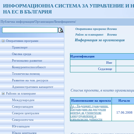
ИНФОРМАЦИОННА СИСТЕМА ЗА УПРАВЛЕНИЕ И 
НА ЕС В БЪЛГАРИЯ
Публична информация/
Организации/
Бенефициенти/
Оперативна програма:
Всички
Район за планиране:
Всички
Информация за организация
Оперативни програми
Транспорт
Околна среда
Идентификация
Регионално развитие
Име
Конкурентоспособност
Седалище
Техническа помощ
Развитие на чов. ресурси
Административен капацитет
Списък проекти, в които организац
Райони за планиране
Международен
Наименование на проекта
Начало
Аз - бъдещият гражданин.
Северозападен
Изграждане на ресурсен
център за ученическо
17.06.2008
Северен централен
самоуправление и
извънкласни дейности
Североизточен
Югозападен
Южен централен