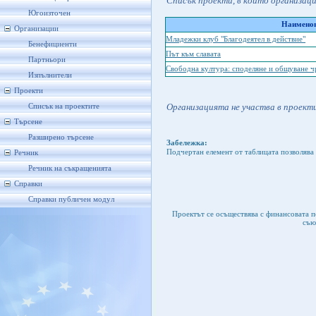
Списък проекти, в които организац
Югоизточен
Наименов
Организации
Младежки клуб "Благодеятел в действие"
Бенефициенти
Път към славата
Партньори
Свободна култура: споделяне и общуване чр
Изпълнители
Проекти
Организацията не участва в проекти
Списък на проектите
Търсене
Разширено търсене
Забележка:
Подчертан елемент от таблицата позволява 
Речник
Речник на съкращенията
Справки
Справки публичен модул
Проектът се осъществява с финансовата 
съю