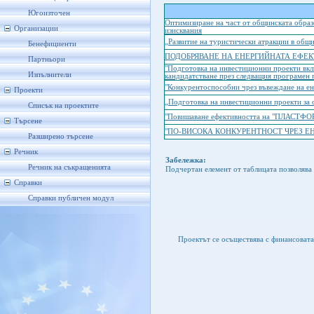
Югоизточен
Оптимизиране на част от общинската образ
Организации
изисквания
„Развитие на туристически атракции в общ
Бенефициенти
ПОДОБРЯВАНЕ НА ЕНЕРГИЙНАТА ЕФЕ
Партньори
"Подготовка на инвестиционни проекти вкл
Изпълнители
кандидатстване през следващия програмен 
"Конкурентоспособни чрез въвеждане на ен
Проекти
„Подготовка на инвестиционни проекти за 
Списък на проектите
"Повишаване ефективността на "ПЛАСТФОРМ
Търсене
"ПО-ВИСОКА КОНКУРЕНТНОСТ ЧРЕЗ Е
Разширено търсене
Речник
Забележка:
Речник на съкращенията
Подчертан елемент от таблицата позволява 
Справки
Справки публичен модул
Проектът се осъществява с финансоват