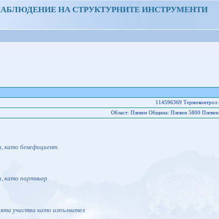
НАБЛЮДЕНИЕ НА СТРУКТУРНИТЕ ИНСТРУМЕНТИ
114596369 Термоконтрол
Област: Плевен Oбщина: Плевен 5800 Плевен 
и, като бенефициент.
и, като партньор.
ията участва като изпълнител