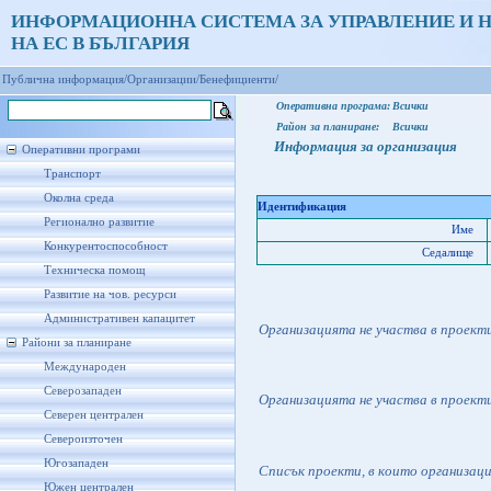
ИНФОРМАЦИОННА СИСТЕМА ЗА УПРАВЛЕНИЕ И 
НА ЕС В БЪЛГАРИЯ
Публична информация/
Организации/
Бенефициенти/
Оперативна програма:
Всички
Район за планиране:
Всички
Информация за организация
Оперативни програми
Транспорт
Околна среда
Идентификация
Регионално развитие
Име
Конкурентоспособност
Седалище
Техническа помощ
Развитие на чов. ресурси
Административен капацитет
Организацията не участва в проект
Райони за планиране
Международен
Северозападен
Организацията не участва в проект
Северен централен
Североизточен
Югозападен
Списък проекти, в които организац
Южен централен