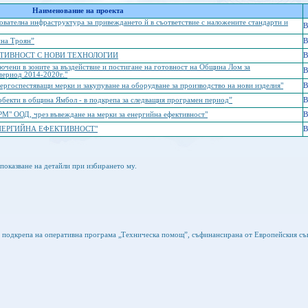
Наименование на проекта
ователна инфраструктура за привеждането й в съответствие с наложените стандарти и
B
ина Троян”
B
КТИВНОСТ С НОВИ ТЕХНОЛОГИИ
B
ючени в зоните за въздействие и постигане на готовност на Община Лом за
B
период 2014-2020г."
ергоспестяващи мерки и закупуване на оборудване за производство на нови изделия"
B
обекти в община Ямбол - в подкрепа за следващия програмен период”
B
" ООД, чрез въвеждане на мерки за енергийна ефективност"
B
НЕРГИЙНА ЕФЕКТИВНОСТ"
B
показване на детайли при избирането му.
а подкрепа на оперативна програма „Техническа помощ”, съфинансирана от Европейския съ