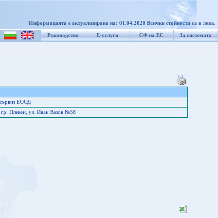
Информацията е актуализирана на: 01.04.2020 Всички стойности са в лева.
Ръководство
Е-услуги
СФ на ЕС
За системата
 сървиз ЕООД
гр. Плевен, ул. Иван Вазов №58