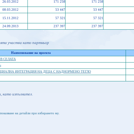
26.03.2012
171 258
171 258
08.03.2012
53 447
53 447
15.11.2012
57 321
57 321
24.09.2013
237 397
237 397
ията участва като партньор
Наименование на проекта
 В СЕЛАТА
щ
ОЦИАЛНА ИНТЕГРАЦИЯ НА ДЕЦА С НАДНОРМЕНО ТЕГЛО
, като изпълнител.
показване на детайли при избирането му.