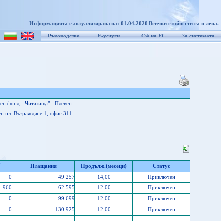
Информацията е актуализирана на: 01.04.2020 Всички стойности са в лева.
Ръководство
Е-услуги
СФ на ЕС
За системата
н фонд - Читалища" - Плевен
н пл. Възраждане 1, офис 311
т
Плащания
Продълж.(месеци)
Статус
0
49 257
14,00
Приключен
1 960
62 595
12,00
Приключен
0
99 699
12,00
Приключен
0
130 925
12,00
Приключен