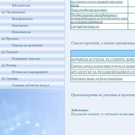
на старите хора в малките населени
места
Югоизточен
Нова професия-нов шанс
Организации
Професионална квалификация и
преквалификация за безработните лица
Бенефициенти
от селските общности
Партньори
Следвай мечтата си
Изпълнители
Проекти
Списък проекти, в които организац
Списък на проектите
Търсене
Разширено търсене
ПОДКРЕПА И УТЕХА ЗА СТАРИТЕ ХОРА
Речник
Старите хора в селата имат нужда от помо
Речник на съкращенията
АРТ-ЦЕНТЪР ЗА РЕХАБИЛИТАЦИЯ И С
Справки
Детството може да бъде прекрасно
Справки публичен модул
Организацията не участва в проекти
Забележка:
Подчертан елемент от таблицата позволява 