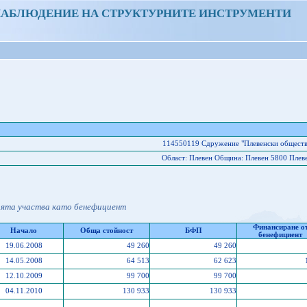
НАБЛЮДЕНИЕ НА СТРУКТУРНИТЕ ИНСТРУМЕНТИ
114550119 Сдружение "Плевенски обществе
Област: Плевен Oбщина: Плевен 5800 Плеве
ията участва като бенефициент
Финансиране о
Начало
Обща стойност
БФП
бенефициент
19.06.2008
49 260
49 260
14.05.2008
64 513
62 623
12.10.2009
99 700
99 700
04.11.2010
130 933
130 933