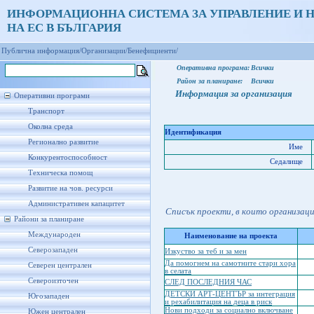
ИНФОРМАЦИОННА СИСТЕМА ЗА УПРАВЛЕНИЕ И 
НА ЕС В БЪЛГАРИЯ
Публична информация/
Организации/
Бенефициенти/
Оперативна програма:
Всички
Район за планиране:
Всички
Информация за организация
Оперативни програми
Транспорт
Околна среда
Идентификация
Регионално развитие
Име
Конкурентоспособност
Седалище
Техническа помощ
Развитие на чов. ресурси
Административен капацитет
Списък проекти, в които организац
Райони за планиране
Международен
Наименование на проекта
Северозападен
Изкуство за теб и за мен
Да помогнем на самотните стари хора
Северен централен
в селата
Североизточен
СЛЕД ПОСЛЕДНИЯ ЧАС
ДЕТСКИ АРТ-ЦЕНТЪР за интеграция
Югозападен
и рехабилитация на деца в риск
Нови подходи за социално включване
Южен централен