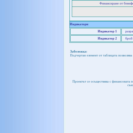
Финансиране от бенеф
Индикатори
Индикатор 1
разр
Индикатор 2
брой
Забележка:
Подчертан елемент от таблицата позволява 
Проектът се осъществява с финансовата 
съю