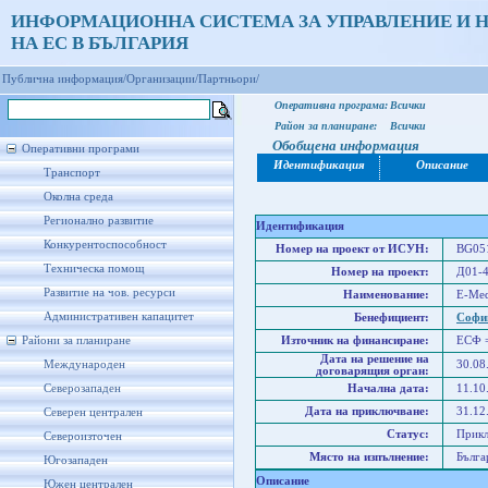
ИНФОРМАЦИОННА СИСТЕМА ЗА УПРАВЛЕНИЕ И 
НА ЕС В БЪЛГАРИЯ
Публична информация/
Организации/
Партньори/
Оперативна програма:
Всички
Район за планиране:
Всички
Обобщена информация
Оперативни програми
Идентификация
Описание
Транспорт
Околна среда
Регионално развитие
Идентификация
Конкурентоспособност
Номер на проект от ИСУН:
BG051
Техническа помощ
Номер на проект:
Д01-4
Развитие на чов. ресурси
Наименование:
E-Med
Административен капацитет
Бенефициент:
Софий
Райони за планиране
Източник на финансиране:
ЕСФ 
Дата на решение на
Международен
30.08
договарящия орган:
Северозападен
Начална дата:
11.10
Дата на приключване:
31.12
Северен централен
Статус:
Прик
Североизточен
Място на изпълнение:
Бълга
Югозападен
Описание
Южен централен