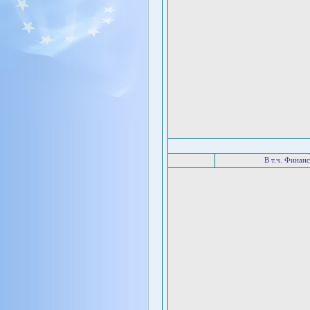
В т.ч. Финан