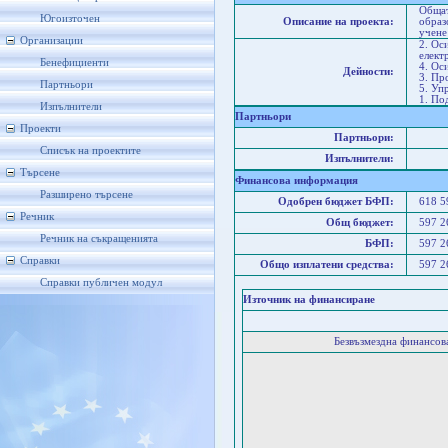
Общат
Югоизточен
Описание на проекта:
образ
учене
Организации
2. Ос
елект
Бенефициенти
4. Ос
Дейности:
3. Пр
Партньори
5. Уп
1. По
Изпълнители
Партньори
Проекти
Партньори:
Списък на проектите
Изпълнители:
Търсене
Финансова информация
Разширено търсене
Одобрен бюджет БФП:
618 
Речник
Общ бюджет:
597 
Речник на съкращенията
БФП:
597 
Справки
Общо изплатени средства:
597 
Справки публичен модул
Източник на финансиране
Безвъзмездна финансо