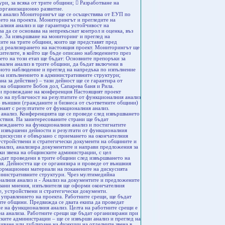
ри, за всяка от трите общини;  Разработване на
 организационно развитие.
ия анализ Мониторингът ще се осъществява от ЕУП по
ето на проекта. Мониторингът и прегледите на
алния анализ и ще гарантира устойчивост на
 да се основава на непрекъснат контрол и оценка, въз
е. За извършване на мониторинг и преглед на
ите на трите общини, които ще представят пред
лед реализирането на настоящия проект. Мониторингът ще
жителите, в който ще бъде описано наблюдението през
ето на този етап ще бъдат: Основните препоръки за
нален анализ в трите общини, да бъдат включени в
вното наблюдение и преглед на напредъка по изпълнение
е на изпълнението в административните структури;
а за действие) – тази дейност ще се гарантира от
на общините Бобов дол, Сапарева баня и Рила.
и провеждане на конференция Настоящият проект
о на публичност на резултатите от функционалния анализ
– външни (гражданите и бизнеса от съответните общини)
наят с резултатите от функционалния анализ.
анализ. Конференцията ще се проведе след извършването
ствия. На заинтересованите страни ще бъдат
веждането на функционалния анализ и постигнатите
и извършени дейности и резултати от функционалния
дискусии е обвързано с приемането на окончателния
 устройствени и стратегически документи на общините и
нализ, анализира документите и направи предложения за
ки звена на общинските администрации, с цел
дат проведени в трите общини след извършването на
ия. Дейността ще се организира и проведе от външния
ормационни материали на поканените на дискусията
министративните структури. Чрез мултимедийна
налния анализ и - Анализ на документите и предложените
зани мнения, изпълнителя ще оформи окончателния
е, устройствени и стратегически документи.
 управлението на проекта. Работните срещи, ще бъдат
ите общини. Предвижда се двата екипа да проведат
не на функционалния анализ. Целта на работните срещи е
на анализа. Работните срещи ще бъдат организирани при
ските администрации – ще се извърши анализ и преглед на
иване или дублиране на функции на отделните звена в