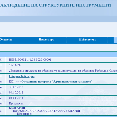
НАБЛЮДЕНИЕ НА СТРУКТУРНИТЕ ИНСТРУМЕНТИ
Описание
Партньори
Индикатори
Н:
BG051PO002-1.1.04-0029-C0001
т:
12-11-26
е:
„Ефективна структура на общинските администрации на общините Бобов дол, Сапаре
т:
Община Бобов дол
е:
ЕСФ ==>
Оперативна програма "Административен капацитет"
н:
30.08.2012
а:
04.10.2012
е:
04.04.2014
с:
Приключен
БЪЛГАРИЯ
е:
ЮГОЗАПАДНА И ЮЖНА ЦЕНТРАЛНА БЪЛГАРИЯ
Югозападен