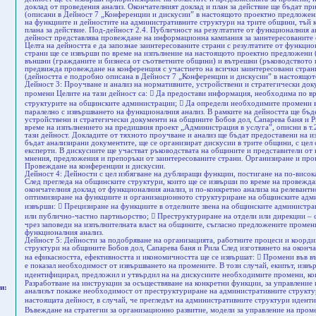
доклад от проведения анализ. Окончателният доклад и план за действие ще бъдат п
(описани в Дейност 7 „Конференции и дискусии” в настоящото проектно предложение
на функциите и дейностите на административните структури на трите общини, тъй к
плана за действие. Под-дейност 2.4. Публичност на резултатите от функционалния 
дейност представлява провеждане на информационна кампания за заинтересованите 
Целта на дейността е да запознае заинтересованите страни с резултатите от функци
страни ще се извърши по време на изпълнение на настоящото проектно предложени (
външни (гражданите и бизнеса от съответните общини) и вътрешни (ръководството
предвижда провеждане на конференция с участието на всички заинтересовани страни
(дейността е подробно описана в Дейност 7 „Конференции и дискусии” в настоящот
Дейност 3: Проучване и анализ на нормативните, устройствени и стратегически док
промени Целите на тази дейност са:  Да предостави информация, необходима по вр
структурите на общинските администрации;  Да определи необходимите промени в
паралелно с извършването на функционалния анализ. В рамките на дейността ще бъд
устройствени и стратегически документи на общините Бобов дол, Сапарева баня и Р
време на изпълнението на предишния проект „Администрация в услуга”, описни в т.
тази дейност. Докладите от тяхното проучване и анализ ще бъдат предоставени на из
бъдат анализирани документите, ще се организират дискусии в трите общини, с цел
експерти. В дискусиите ще участват ръководствата на общините и представители от 
мнения, предложения и препоръки от заинтересованите страни. Организиране и про
Провеждане на конференции и дискусии.
Дейност 4: Дейности с цел избягване на дублиращи функции, постигане на по-висок
След прегледа на общинските структури, които ще се извърши по време на провежда
окончателния доклад от функционалния анализ, и по-конкретно анализа на релевантн
оптимизиране на функциите и организационното структуриране на общинските адми
извърши:  Прецизиране на функциите в отделните звена на общинските администрац
или публично-частно партньорство;  Преструктуриране на отдели или дирекции – с
чрез заповеди на изпълнителната власт на общините, съгласно предложените промен
функционалния анализ.
Дейност 5: Дейности за подобряване на организацията, работните процеси и коорди
структури на общините Бобов дол, Сапарева баня и Рила След изготвянето на оконч
на ефикасността, ефективността и икономичността ще се извършат:  Промени във в
е показал необходимост от извършването на промените. В този случай, екипът, извър
идентифицирал, предложил и утвърдил на на дискусиите необходимите промени, кои
Разработване на инструкции за осъществяване на конкретни функции, за управление 
и:
анализът покаже необходимост от преструктуриране на административните структу
настоящата дейност, в случай, че прегледът на административните структури иден
Въвеждане на стратегии за организационно развитие, модели за управление на проме