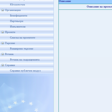
Описание
Югоизточен
Описание на проект
Организации
Бенефициенти
Партньори
Изпълнители
Проекти
Списък на проектите
Търсене
Разширено търсене
Речник
Речник на съкращенията
Справки
Справки публичен модул