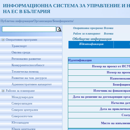
ИНФОРМАЦИОННА СИСТЕМА ЗА УПРАВЛЕНИЕ И 
НА ЕС В БЪЛГАРИЯ
Публична информация/
Организации/
Бенефициенти/
Оперативна програма:
Всички
Район за планиране:
Всички
Обобщена информация
Оперативни програми
Идентификация
Транспорт
Околна среда
Регионално развитие
Идентификация
Конкурентоспособност
Номер на проект от ИСУ
Техническа помощ
Номер на проек
Развитие на чов. ресурси
Наименовани
Административен капацитет
Бенефициен
Райони за планиране
Източник на финансиран
Дата на решение на договарящия орга
Международен
Начална дат
Северозападен
Дата на приключван
Северен централен
Стату
Североизточен
Югозападен
Място на изпълнени
Южен централен