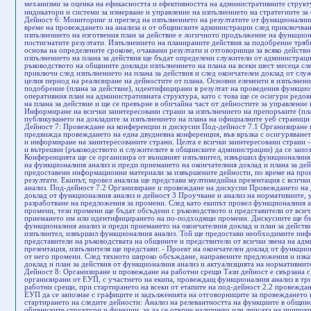
механизми за оценка на ефикасността и ефективността на административните структу
индикатори и системи за измерване и управление на изпълнението на стратегиите за
Дейност 6: Mониторинг и преглед на изпълнението на резултатите от функционалн
време на провеждането на анализа и от общинските администрации след приключван
изпълнението на изготвения план за действие е логичното продължение на функцион
постигнатите резултати. Изпълнението на планираните действия за подобрение трябва
основа на определените срокове, очаквани резултати и отговорници за всяко действи
изпълнението на плана за действия ще бъдат определени служители от администраци
ръководството на общините доклади изпълнението на плана на всеки шест месеца с
приключи след изпълнението на плана за действия и след окончателен доклад от слу
целия период на реализиране на дейностите от плана. Основни елементи в изпълнени
подобрение (плана за действие), идентифицирани в резултат на проведения функцио
оперативния план на административната структура, като с това ще се осигури редо
на плана за действие и ще се превърне в обичайна част от дейностите за управлени
Информиране на всички заинтересовани страни за изпълнението на препоръките (план
публикуването на докладите за изпълнението на плана на официалните уеб страници 
Дейност 7: Провеждане на конференции и дискусии Под-дейност 7.1 Организиране 
предвижда провеждането на една двудневна конференция, във връзка с осигуряванет
и информиране на заинтересованите страни. Целта е всички заинтересовани страни 
и вътрешни (ръководството и служителите в общинските администрации) да се запоз
Конференцията ще се организира от външният изпълнител, извършил функционалния 
на функционалния анализ и преди приемането на окончателния доклад и плана за дей
предоставени информационни материали за извършените дейности, по време на про
резултати. Екипът, провел анализа ще представи мултимедийна презентация с всичк
анализ. Под-дейност 7.2 Организиране и провеждане на дискусии Провеждането на 
доклад от функционалния анализ и дейност 3 Проучване и анализ на нормативните,
разработване на предложения за промени. След като екипът провел функционалния а
промени, тези промени ще бъдат обсъдени с ръководството и представители от всич
приемането им или идентифицирането на по-подходящи промени. Дискусиите ще бъ
функционалния анализ и преди приемането на окончателния доклад и план за действ
изпълнител, извършил функционалния анализ. Той ще предостави необходимите инф
представители на ръководствата на общините и предствители от всички звена на ад
презентация, изпълнителя ще представи: - Проект на окончателен доклад от функцио
от него промени. След тяхното широко обсъждане, направените предложения и изка
доклад и план за действия от функционалния анализ и актуализцията на нормативнит
Дейност 8: Организиране и провеждане на работни срещи Тази дейност е свързана с
организирани от ЕУП, с участието на екипа, провеждащ функционалния анализ в тр
работни срещи, при стартирането на всеки от етапите на под-дейност 2.2 провежда
ЕУП да се запознае с графиците и задълженията на отговорниците за провеждането 
стартирането на следите дейности: Анализ на релевантността на функциите в общин
общинските структури и функции, за да се открие наличието или липсата на припокр