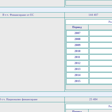
В т.ч. Финансиране от ЕС
144 407
Ре
Период
2007
2008
2009
2010
2011
2012
2013
2014
2015
В т.ч. Национално финансиране
25 484
Ре
Период