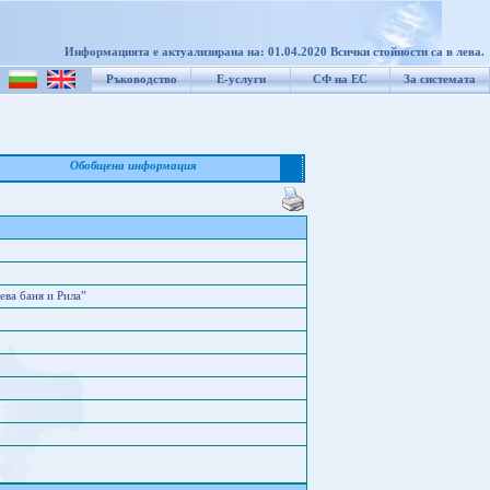
Информацията е актуализирана на: 01.04.2020 Всички стойности са в лева.
Ръководство
Е-услуги
СФ на ЕС
За системата
Обобщена информация
ва баня и Рила”