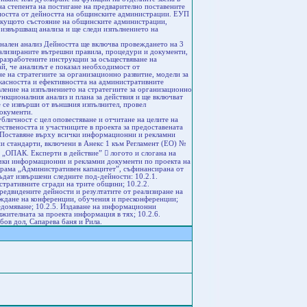
а степента на постигане на предварително поставените
ността от дейността на общинските администрации. ЕУП
 текущото състояние на общинските администрации,
, извършващ анализа и ще следи изпълнението на
нален анализ Дейността ще включва провеждането на 3
уализираните вътрешни правила, процедури и документи,
 разработените инструкции за осъществяване на
й, че анализът е показал необходимост от
е на стратегиите за организационно развитие, модели за
икасността и ефективността на административните
вление на изпълнението на стратегиите за организационно
нкционалния анализ и плана за действия и ще включват
 се извърши от външния изпълнител, провел
окументи.
личност с цел оповестяване и отчитане на целите на
ствеността и участниците в проекта за предоставената
. Поставяне върху всички информационни и рекламни
чни стандарти, включени в Анекс 1 към Регламент (ЕО) №
 „ОПАК. Експерти в действие”  логото и слогана на
ички информационни и рекламни документи по проекта на
грама „Административен капацитет”, съфинансирана от
ъдат извършени следните под-дейности: 10.2.1.
тративните сгради на трите общини; 10.2.2.
предвидените дейности и резултатите от реализиране на
веждане на конференции, обучения и пресконференции;
ведомяване; 10.2.5. Издаване на информационни
жителната за проекта информация в тях; 10.2.6.
ов дол, Сапарева баня и Рила.