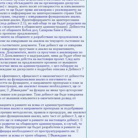
риети след обсъждането им на организирани дискусии
) с лицата, които носят отговорността за изпълнението
ато те ще бъдат пряко ангажирани с реализирането на
анализ и информиране на заинтересованите страни Тази
страни, свързани с извършвания функционален анализ.
оналния анализ. Идентифицирането на заинтересовани
под-дейност 2.1), но най-общо те ще бъдат разделени на
 и служителите в общинските администрации). Дейността
 от общините Бобов дол, Сапарева баня и Рила.
о проектно предложение).
ументи на общините и разработване на предложения за
еме на извършване на анализа на текущото състояние на
 съответните документи. Тази дейност ще се извършва
е извършено проучване и анализ на нормативните,
ила. Документите, които са проучени и анализирани по
2.3 Допълняемост и надграждане, няма да бъдат обект на
пълнителя на дейстта на настоящия проект. След като
 съгласуване на предложените промени от външните
всички звена на администрациите, с цел събиране на
веждане на дискусиите е подробно описана в Дейност 7
а ефективност, ефикасност и икономичност от дейността
нето на функционалния анализ и изготвянето на
остта на функциите, и направените препоръки и план за
нистрации, ако анализът покаже необходимост, ще се
ии;  „Изваждане” на фукции на звена чрез аутсорсинг
ливане или разделяне. Тази дейност ще бъде извършена
и от външния изпълнител в окончателния долкад от
нацията в рамките на всяка от административните
ателния анализ и направените препоръки за подобряване
ътрешни методологии, правила и процедури, ако анализът
шил функционалния анализ, като част от дейност 3, ще е
то ще се извършат в рамките на настоящата дейност. 
и развитие на общинските администрации, в случай, че
ри. Инструкциите ще бъдат разработени в рамките на
тифицира необходимост от преструктурирането им. 
ните за всяка от трите общини;  Въвеждане на