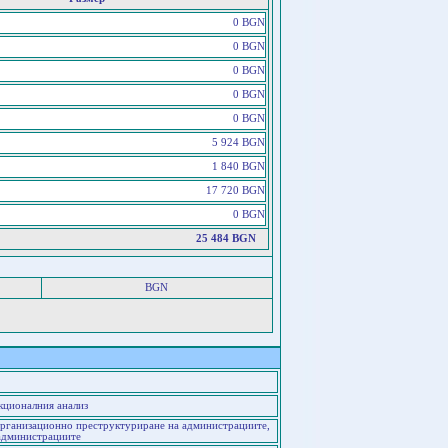
0 BGN
0 BGN
0 BGN
0 BGN
0 BGN
5 924 BGN
1 840 BGN
17 720 BGN
0 BGN
25 484 BGN
BGN
кционалния анализ
 организационно преструктуриране на администрациите,
 администрациите