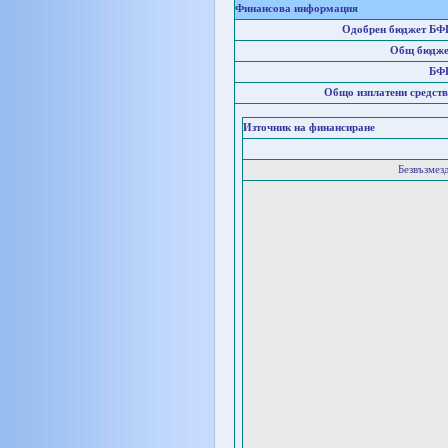
Финансова информация
Одобрен бюджет БФ
Общ бюдже
БФ
Общо изплатени средств
Източник на финансиране
Безвъзмез