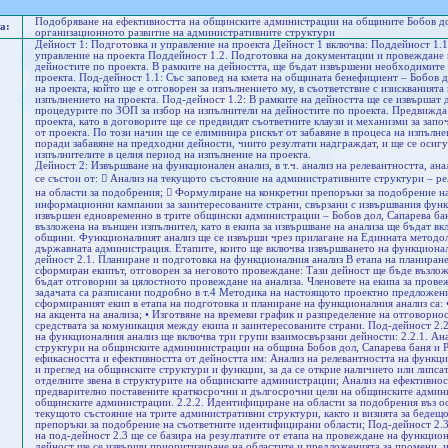
Подобряване на ефективността на общинските администрации на общините Бобов дол
а:
организационното развитие на административните структури
Дейност 1: Подготовка и управление на проекта Дейност 1 включва: Поддейност 1.1
управление на проекта Поддейност 1.2. Подготовка на документации и провеждане 
дейностите по проекта. В рамките на дейността, ще бъдат извършени необходимите 
проекта. Под-дейност 1.1: Със заповед на кмета на общината бенефициент – Бобов 
на проекта, който ще е отговорен за изпълнението му, в съответствие с изисквания
изпълнението на проекта. Под-дейност 1.2: В рамките на дейността ще се извършат
процедурите по ЗОП за избор на изпълнители на дейностите по проекта. Предвижда 
проекта, като в договорите ще се предвидят съответните клаузи и механизми за запо
от проекта. По този начин ще се елиминира рискът от забавяне в процеса на изпълне
поради забавяне на предходни дейности, чиито резултати надграждат, и ще се осиг
изпълнителите в целия период на изпълнение на проекта.
Дейност 2: Извършване на функционален анализ, в т.ч. анализ на релевантността, ан
се състои от:  Анализ на текущото състояние на административните структури – р
на области за подобрения;  Формулиране на конкретни препоръки за подобрение н
информационни кампании за заинтересованите страни, свързани с извършвания функ
извършен едновременно в трите общински администрации – Бобов дол, Сапарева бан
възложена на външен изпълнител, като в екипа за извършване на анализа ще бъдат вк
общини. Функционалният анализ ще се извърши чрез прилагане на Единната методол
държавната администрация. Етапите, които ще включва извършването на функционал
дейност 2.1. Планиране и подготовка на функционалния анализ В етапа на планиран
сформиран екипът, отговорен за неговото провеждане: Тази дейност ще бъде възлож
бъдат отговорни за цялостното провеждане на анализа. Членовете на екипа за провеж
задачата са разписани подробно в т.4 Методика на настоящото проектно предложени
сформираният екип в етапа на подготовка и планиране на функционалния анализ са: 
на акцента на анализа; • Изготвяне на времеви график и разпределение на отговорно
средствата за комуникация между екипа и заинтересованите страни. Под-дейност 2
на функционалния анализ ще включва три групи взаимосвързани дейности: 2.2.1. Ан
структури на общинските админинистрации на община Бобов дол, Сапарева баня и Р
ефикасността и ефективността от дейността им: Анализ на релевантността на функц
и преглед на общинските структури и функции, за да се открие наличието или липс
отделните звена в структурите на общинските администрации; Анализ на ефективност
предварително поставените краткосрочни и дългосрочни цели на общинските админи
общинските администрации. 2.2.2. Идентифициране на области за подобрения въз осн
текущото състояние на трите административни структури, както и визията за бедещо
препоръки за подобрение на съответните идентифицирани области; Под-дейност 2.
на под-дейност 2.3 ще се базира на резултатите от етапа на провеждане на функцион
дейност ще се извърши приоритизиране на областите и предложенията за промени, из