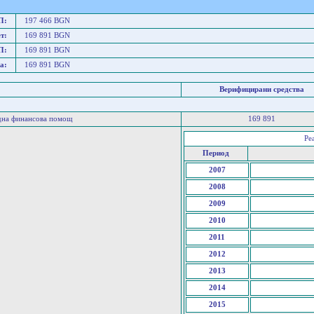
П:
197 466 BGN
т:
169 891 BGN
П:
169 891 BGN
а:
169 891 BGN
Верифицирани средства
дна финансова помощ
169 891
Ре
Период
2007
2008
2009
2010
2011
2012
2013
2014
2015