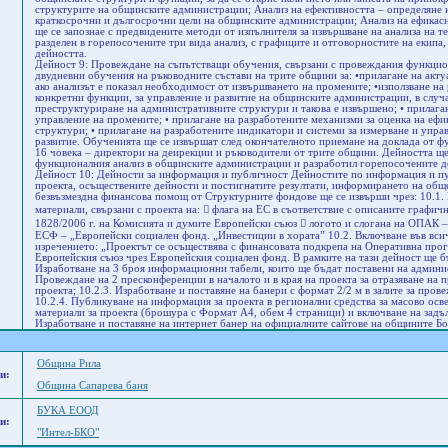
структурите на общинските администрации; Анализ на ефективността – определяне н
краткосрочни и дългосрочни цели на общинските администрации; Анализ на ефикас
ще се запознае с предвидените методи от изпълнителя за извършване на анализа на
разделен в горепосочените три вида анализ, с графиците и отговорностите на екипа
дейността.
Дейност 9: Провеждане на съпътстващи обучения, свързани с провеждания функцио
двудневни обучения на ръководните състави на трите общини за: •прилагане на акт
ако анализът е показал необходимост от извършването на промените; •използване на
конкретни функции, за управление и развитие на общинските администрации, в случа
преструктуриране на административните структури и такова е извършено; • прилаган
управление на промените; • прилагане на разработените механизми за оценка на еф
структури; • прилагане на разработените индикатори и системи за измерване и упра
развитие. Обученията ще се извършат след окончателното приемане на доклада от фу
16 човека – директори на деирекции и ръководители от трите общини. Дейността ще
функционалния анализ в общинските администрации и разработил горепосочените д
Дейност 10: Дейности за информация и публичност Дейностите по информация и пуб
проекта, осъществените дейности и постигнатите резултати, информирането на обще
безвъзмездна финансова помощ от Структурните фондове ще се извърши чрез: 10.1
материали, свързани с проекта на:  флага на ЕС в съответствие с описаните графи
1828/2006 г. на Комисията и думите Европейски съюз  логото и слогана на ОПАК –
ЕСФ – „Европейски социален фонд. „Инвестиции в хората” 10.2. Включване във вс
изречението: „Проектът се осъществява с финансовата подкрепа на Оперативна про
Европейския съюз чрез Европейския социален фонд. В рамките на тази дейност ще б
Изработване на 3 броя информационни табели, които ще бъдат поставени на админис
Провеждане на 2 пресконференции в началото и в края на проекта за отразяване на 
проекта; 10.2.3. Изработване и поставяне на банери с формат 2/2 м в залите за про
10.2.4. Публикуване на информация за проекта в регионални средства за масово ос
материали за проекта (брошура с Формат А4, обем 4 страници) и включване на задъл
Изработване и поставяне на интернет банер на официалните сайтове на общините Боб
Община Рила
и:
Община Сапарева баня
БУКА ЕООД
и:
"Интел-БКО"