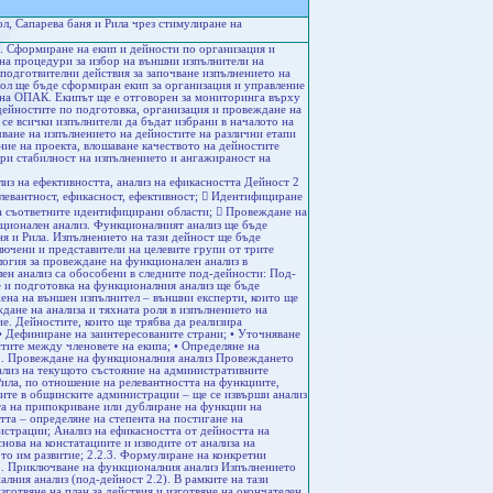
, Сапарева баня и Рила чрез стимулиране на
. Сформиране на екип и дейности по организация и
на процедури за избор на външни изпълнители на
подготвителни действия за започване изпълнението на
дол ще бъде сформиран екип за организация и управление
та на ОПАК. Екипът ще е отговорен за мониторинга върху
 дейностите по подготовка, организация и провеждане на
се всички изпълнители да бъдат избрани в началото на
чване на изпълнението на дейностите на различни етапи
ние на проекта, влошаване качеството на дейностите
ури стабилност на изпълнението и ангажираност на
ализ на ефективността, анализ на ефикасността Дейност 2
елевантност, ефикасност, ефективност;  Идентифициране
а съответните идентифицирани области;  Провеждане на
ционален анализ. Функционалният анализ ще бъде
я и Рила. Изпълнението на тази дейност ще бъде
лючени и представители на целевите групи от трите
огия за провеждане на функционален анализ в
ен анализ са обособени в следните под-дейности: Под-
е и подготовка на функционалния анализ ще бъде
ена на външен изпълнител – външни експерти, които ще
дане на анализа и тяхната роля в изпълнението на
е. Дейностите, които ще трябва да реализира
• Дефиниране на заинтересованите страни; • Уточняване
стите между членовете на екипа; • Определяне на
.2. Провеждане на функционалния анализ Провеждането
ализ на текущото състояние на административните
ила, по отношение на релевантността на функциите,
иите в общинските администрации – ще се извърши анализ
ата на припокриване или дублиране на функции на
та – определяне на степента на постигане на
страции; Анализ на ефикасността от дейността на
ова на констатациите и изводите от анализа на
то им развитие; 2.2.3. Формулиране на конкретни
3. Приключване на функционалния анализ Изпълнението
алния анализ (под-дейност 2.2). В рамките на тази
готвяне на план за действия и изготвяне на окончателен