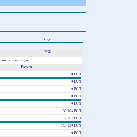
Валута
BGN
ално изплатени суми
Размер
0 BGN
0 BGN
0 BGN
0 BGN
0 BGN
39 493 BGN
12 267 BGN
118 130 BGN
0 BGN