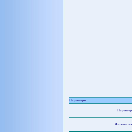
Партньори
Партньор
Изпълнител