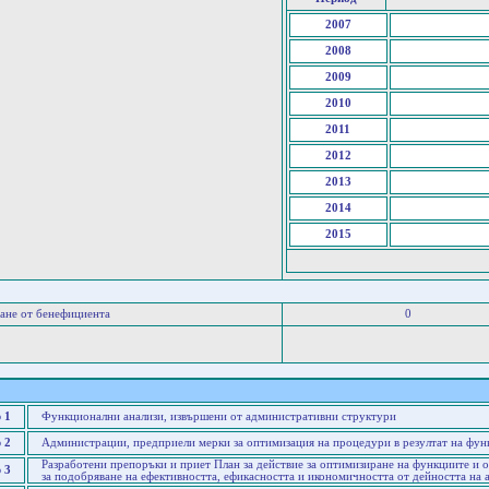
2007
2008
2009
2010
2011
2012
2013
2014
2015
ане от бенефициента
0
 1
Функционални анализи, извършени от административни структури
 2
Администрации, предприели мерки за оптимизация на процедури в резултат на фун
Разработени препоръки и приет План за действие за оптимизиране на функциите и
 3
за подобряване на ефективността, ефикасността и икономичността от дейността на