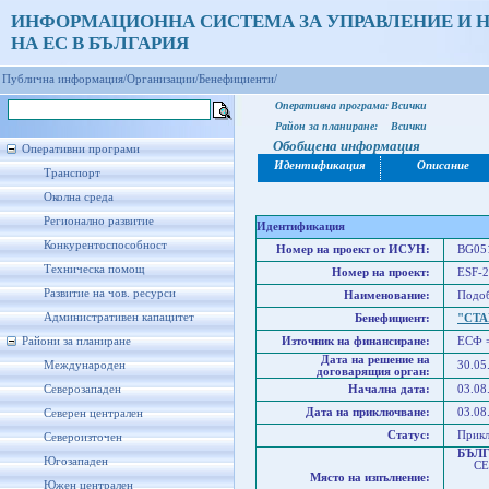
ИНФОРМАЦИОННА СИСТЕМА ЗА УПРАВЛЕНИЕ И 
НА ЕС В БЪЛГАРИЯ
Публична информация/
Организации/
Бенефициенти/
Оперативна програма:
Всички
Район за планиране:
Всички
Обобщена информация
Оперативни програми
Идентификация
Описание
Транспорт
Околна среда
Регионално развитие
Идентификация
Конкурентоспособност
Номер на проект от ИСУН:
BG051
Техническа помощ
Номер на проект:
ESF-2
Развитие на чов. ресурси
Наименование:
Подоб
Административен капацитет
Бенефициент:
"СТА
Райони за планиране
Източник на финансиране:
ЕСФ 
Дата на решение на
Международен
30.05
договарящия орган:
Северозападен
Начална дата:
03.08
Дата на приключване:
03.08
Северен централен
Статус:
Прик
Североизточен
БЪЛ
Югозападен
СЕВ
Място на изпълнение:
Юго
Южен централен