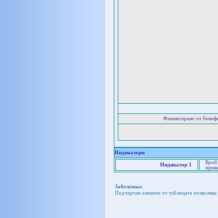
Финансиране от бенеф
Индикатори
Брой 
Индикатор 1
приве
Забележка:
Подчертан елемент от таблицата позволява 