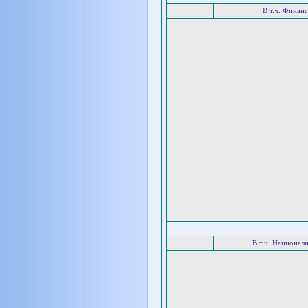
В т.ч. Финан
В т.ч. Национал