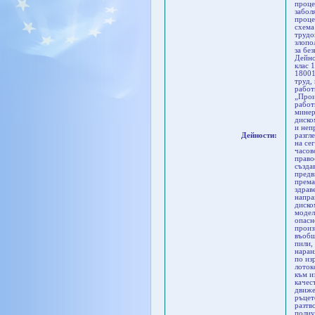
проце
забол
проце
схема
трудо
злопо
за бе
Дейно
клас 
18001
труд,
работ
„Прои
работ
минер
диско
и неп
Дейности:
разгл
на се
часов
право
създа
предв
према
здрав
напра
диско
модел
опасн
произ
въобщ
пили,
наран
по из
лоток
към и
качес
движе
ръцет
разтв
полиу