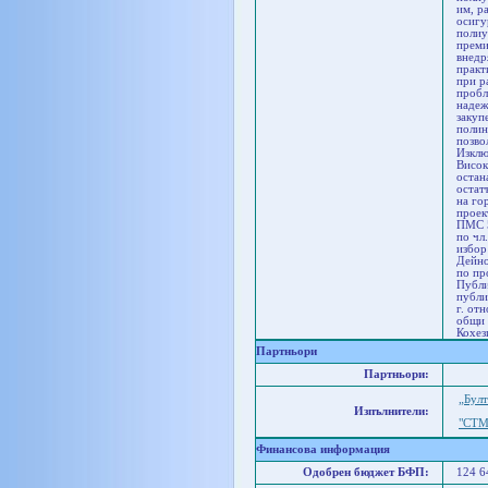
им, р
осигу
полиу
преми
внедр
практ
при р
пробл
надеж
закуп
полин
позво
Изклю
Висок
остан
остат
на го
проек
ПМС 5
по чл
избор
Дейно
по пр
Публи
публи
г. от
общи 
Кохез
Партньори
Партньори:
„Бул
Изпълнители:
"СТМ
Финансова информация
Одобрен бюджет БФП:
124 