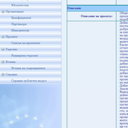
Ста
Ст
Югоизточен
Описание
Организации
Общат
Описание на проекта:
произ
Бенефициенти
подоб
Дейно
Партньори
пости
добро
Изпълнители
за из
на пр
Проекти
коорд
включ
Списък на проектите
Експе
отчит
Търсене
проек
члено
Разширено търсене
отгов
подпо
Речник
дейно
разхо
Речник на съкращенията
подго
дейно
Справки
по пр
проек
Справки публичен модул
на ек
Дейно
Анали
Въвед
дейно
орган
предп
орган
външе
сто, 
изпъл
прове
които
крите
ще ги