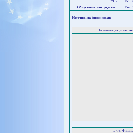
БФП:
154 
Общо изплатени средства:
154 
Източник на финансиране
Безвъзмездна финансо
В т.ч. Финан