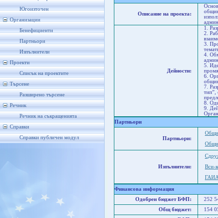
Основ
Югоизточен
общин
Описание на проекта:
изпол
Организации
админ
1. Ра
Бенефициенти
2. Ра
взаим
Партньори
3. Пр
темат
Изпълнители
4. Об
админ
Проекти
5. Ид
Дейности:
промя
Списък на проектите
6. Ор
общин
Търсене
7. Ра
тип”,
Разширено търсене
предл
8. Од
Речник
9. Де
Орган
Речник на съкращенията
Партньори
Справки
Общи
Справки публичен модул
Партньори:
Общи
Сдру
Изпълнители:
Вси-
ГАИ
Финансова информация
Одобрен бюджет БФП:
252 
Общ бюджет:
154 