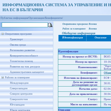
ИНФОРМАЦИОННА СИСТЕМА ЗА УПРАВЛЕНИЕ И 
НА ЕС В БЪЛГАРИЯ
Публична информация/
Организации/
Бенефициенти/
Оперативна програма:
Всички
Район за планиране:
Всички
Обобщена информация
Оперативни програми
Идентификация
Описание
Транспорт
Околна среда
Регионално развитие
Идентификация
Конкурентоспособност
Номер на проект от ИСУН:
BG051
Техническа помощ
Номер на проект:
10-16
“Парт
Развитие на чов. ресурси
Наименование:
Бобош
Административен капацитет
Бенефициент:
Общи
Райони за планиране
Източник на финансиране:
ЕСФ 
Дата на решение на
Международен
30.01
договарящия орган:
Северозападен
Начална дата:
02.04
Северен централен
Дата на приключване:
30.04
Североизточен
Статус:
Прик
Място на изпълнение:
На те
Югозападен
Описание
Южен централен