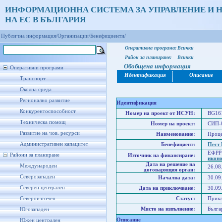
ИНФОРМАЦИОННА СИСТЕМА ЗА УПРАВЛЕНИЕ И 
НА ЕС В БЪЛГАРИЯ
Публична информация/
Организации/
Бенефициенти/
Оперативна програма:
Всички
Район за планиране:
Всички
Обобщена информация
Оперативни програми
Идентификация
Описание
Транспорт
Околна среда
Регионално развитие
Идентификация
Конкурентоспособност
Номер на проект от ИСУН:
BG161
Техническа помощ
Номер на проект:
СИП-
Развитие на чов. ресурси
Наименование:
Проце
Административен капацитет
Бенефициент:
Пест
ЕФРР
Райони за планиране
Източник на финансиране:
икон
Дата на решение на
Международен
26.08
договарящия орган:
Северозападен
Начална дата:
30.09
Северен централен
Дата на приключване:
30.09
Североизточен
Статус:
Прик
Място на изпълнение:
Бълга
Югозападен
Описание
Южен централен