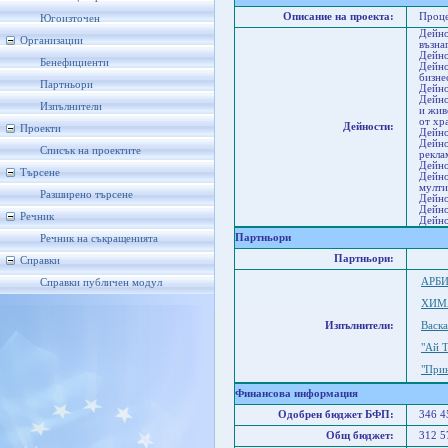
Описание на проекта:
Проце
Югоизточен
Дейно
Организации
възна
Дейно
Бенефициенти
Дейно
бизне
Партньори
Дейно
Дейно
Изпълнители
и жив
от хр
Дейности:
Проекти
Дейно
Дейно
Списък на проектите
рекла
Дейно
Търсене
Дейно
мулти
Разширено търсене
Дейно
Дейно
Речник
Дейно
Партньори
Речник на съкращенията
Партньори:
Справки
АРБ
Справки публичен модул
ХИМ
Изпълнители:
Васка
"Ай 
"При
Финансова информация
Одобрен бюджет БФП:
346 
Общ бюджет:
312 