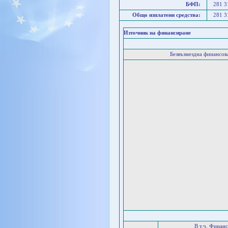
БФП:
281 
Общо изплатени средства:
281 
Източник на финансиране
Безвъзмездна финансо
В т.ч. Финан