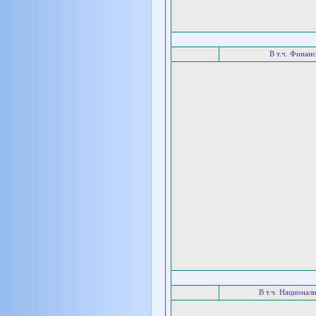
В т.ч. Финан
В т.ч. Национал