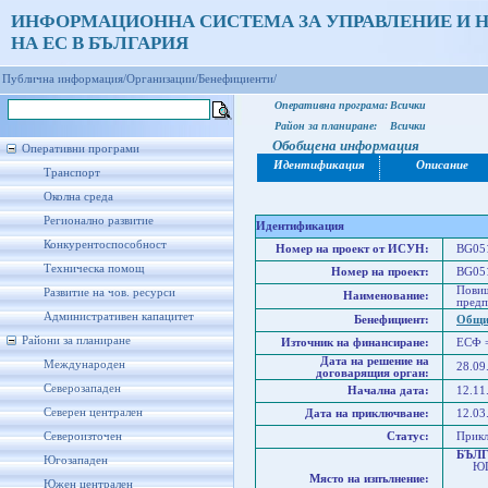
ИНФОРМАЦИОННА СИСТЕМА ЗА УПРАВЛЕНИЕ И 
НА ЕС В БЪЛГАРИЯ
Публична информация/
Организации/
Бенефициенти/
Оперативна програма:
Всички
Район за планиране:
Всички
Обобщена информация
Оперативни програми
Идентификация
Описание
Транспорт
Околна среда
Регионално развитие
Идентификация
Конкурентоспособност
Номер на проект от ИСУН:
BG051
Техническа помощ
Номер на проект:
BG051
Повиш
Развитие на чов. ресурси
Наименование:
предп
Административен капацитет
Бенефициент:
Общи
Райони за планиране
Източник на финансиране:
ЕСФ 
Дата на решение на
Международен
28.09
договарящия орган:
Северозападен
Начална дата:
12.11
Северен централен
Дата на приключване:
12.03
Североизточен
Статус:
Прик
БЪЛ
Югозападен
ЮГО
Място на изпълнение:
Юже
Южен централен