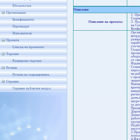
Ха
Ди
Югоизточен
Описание
Организации
1. Ор
Социа
Бенефициенти
Описание на проекта:
5. По
на Со
Партньори
Конфе
Орган
Изпълнители
коорд
разпр
Проекти
израб
уточн
Списък на проектите
Създа
проце
Търсене
обору
от св
Разширено търсене
Издав
Социа
Речник
персо
на ра
Речник на съкращенията
с про
лицен
Справки
Наема
крите
Справки публичен модул
канди
регио
допъл
насро
се до
Предв
Дирек
Димит
работ
групи
Подбо
насоч
2.При
психо
4.Изг