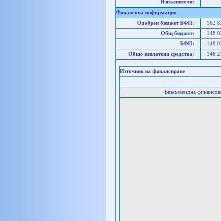
Изпълнители:
Финансова информация
Одобрен бюджет БФП:
162 
Общ бюджет:
148 
БФП:
148 
Общо изплатени средства:
146 
Източник на финансиране
Безвъзмездна финансо