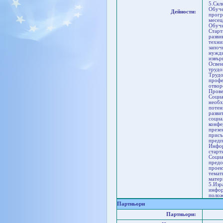
5.Скл
Обуче
Дейности:
прогр
месец
Обучи
Старт
разви
техни
започ
нужди
извър
Освен
трудо
Трудо
профе
отвор
Прове
Социа
необх
потен
разви
социа
конфе
презе
присъ
предп
Инфор
старт
Социа
предо
проек
темат
матер
5.Изр
инфор
полож
Партньори
Партньори: