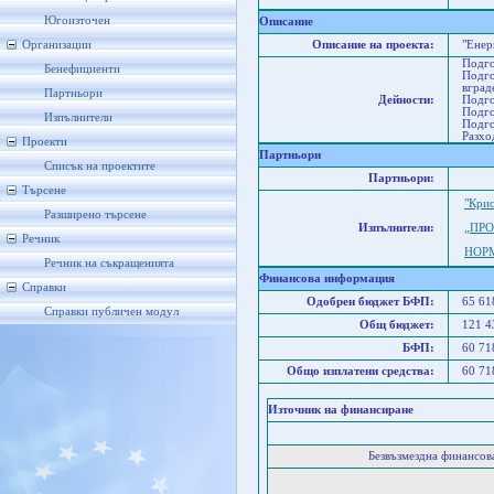
Со
Югоизточен
Описание
Организации
Описание на проекта:
"Енер
Подго
Бенефициенти
Подго
вград
Партньори
Дейности:
Подго
Подго
Изпълнители
Подго
Разхо
Проекти
Партньори
Списък на проектите
Партньори:
Търсене
"Кри
Разширено търсене
Изпълнители:
„ПР
Речник
НОР
Речник на съкращенията
Финансова информация
Справки
Одобрен бюджет БФП:
65 6
Справки публичен модул
Общ бюджет:
121 
БФП:
60 7
Общо изплатени средства:
60 7
Източник на финансиране
Безвъзмездна финансо