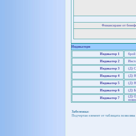
Финансиране от бенеф
Индикатори
Индикатор 1
брой
Индикатор 2
Инст
Индикатор 3
(Д) 
Индикатор 4
(Д) 
Индикатор 5
(Д) Н
Индикатор 6
(Д) 
(Д) О
Индикатор 7
пови
Забележка:
Подчертан елемент от таблицата позволява 