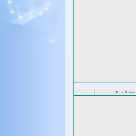
В т.ч. Финан