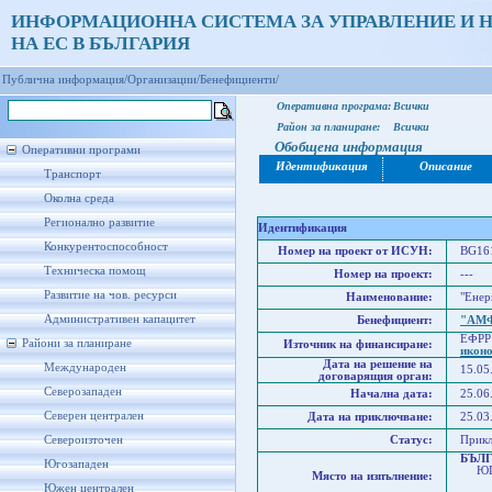
ИНФОРМАЦИОННА СИСТЕМА ЗА УПРАВЛЕНИЕ И 
НА ЕС В БЪЛГАРИЯ
Публична информация/
Организации/
Бенефициенти/
Оперативна програма:
Всички
Район за планиране:
Всички
Обобщена информация
Оперативни програми
Идентификация
Описание
Транспорт
Околна среда
Регионално развитие
Идентификация
Конкурентоспособност
Номер на проект от ИСУН:
BG161
Техническа помощ
Номер на проект:
---
Развитие на чов. ресурси
Наименование:
"Енер
Административен капацитет
Бенефициент:
"АМ
ЕФРР
Райони за планиране
Източник на финансиране:
икон
Дата на решение на
Международен
15.05
договарящия орган:
Северозападен
Начална дата:
25.06
Северен централен
Дата на приключване:
25.03
Североизточен
Статус:
Прик
БЪЛ
Югозападен
ЮГО
Място на изпълнение:
Юго
Южен централен