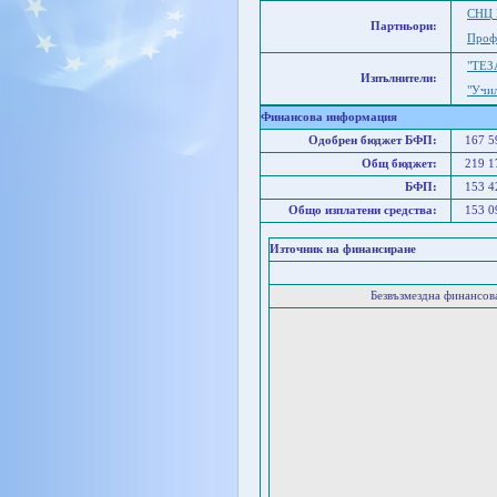
СНЦ 
Партньори:
Профе
"ТЕЗ
Изпълнители:
"Учи
Финансова информация
Одобрен бюджет БФП:
167 
Общ бюджет:
219 
БФП:
153 
Общо изплатени средства:
153 
Източник на финансиране
Безвъзмездна финансо