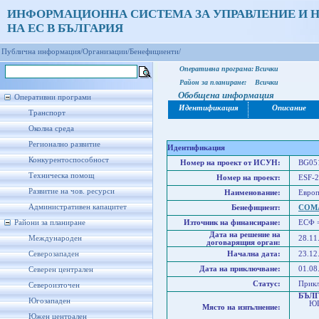
ИНФОРМАЦИОННА СИСТЕМА ЗА УПРАВЛЕНИЕ И 
НА ЕС В БЪЛГАРИЯ
Публична информация/
Организации/
Бенефициенти/
Оперативна програма:
Всички
Район за планиране:
Всички
Обобщена информация
Оперативни програми
Идентификация
Описание
Транспорт
Околна среда
Регионално развитие
Идентификация
Конкурентоспособност
Номер на проект от ИСУН:
BG051
Техническа помощ
Номер на проект:
ESF-2
Развитие на чов. ресурси
Наименование:
Европ
Административен капацитет
Бенефициент:
СОМ
Райони за планиране
Източник на финансиране:
ЕСФ 
Дата на решение на
Международен
28.11
договарящия орган:
Северозападен
Начална дата:
23.12
Дата на приключване:
01.08
Северен централен
Статус:
Прик
Североизточен
БЪЛ
Югозападен
ЮГО
Място на изпълнение:
Юже
Южен централен