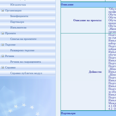
Па
Описание
Югоизточен
"Обуч
Организации
профе
Обуче
Бенефициенти
Обуче
Описание на проекта:
Обуче
Партньори
придо
Обуче
Изпълнители
„Икон
орган
Проекти
Подго
на съ
Списък на проектите
Изпъл
избор
Търсене
Подго
избра
Разширено търсене
Изпъл
обуче
Речник
Подго
Изпъл
Речник на съкращенията
Подго
Подго
Справки
„Шлос
Дейности:
Изпъл
Справки публичен модул
„Шлос
Подго
Изпъл
Подго
Изпъл
Подго
за об
Изпъл
Подго
Изпъл
Между
4.1.О
4.2. 
Партньори