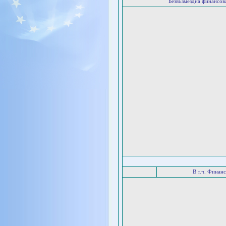
Безвъзмездна финансо
В т.ч. Финан