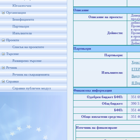
В
В
Югоизточен
Описание
Организации
Дивер
Описание на проекта:
проду
Бенефициенти
дейно
Прове
Партньори
в про
Дейности:
Прове
Изпълнители
в про
дейно
Проекти
Дейно
Списък на проектите
Партньори
Търсене
Партньори:
Разширено търсене
Хрис
Речник
ЕТЕ
Изпълнители:
Речник на съкращенията
Вирт
Справки
Я Пр
Справки публичен модул
Финансова информация
Одобрен бюджет БФП:
351 
Общ бюджет:
390 
БФП:
351 
Общо изплатени средства:
351 
Източник на финансиране