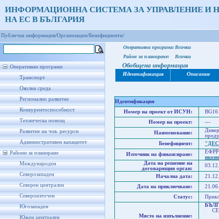
ИНФОРМАЦИОННА СИСТЕМА ЗА УПРАВЛЕНИЕ И 
НА ЕС В БЪЛГАРИЯ
Публична информация/
Организации/
Бенефициенти/
Оперативна програма:
Всички
Район за планиране:
Всички
Обобщена информация
Оперативни програми
Идентификация
Описание
Транспорт
Околна среда
Регионално развитие
Идентификация
Конкурентоспособност
Номер на проект от ИСУН:
BG161
Техническа помощ
Номер на проект:
---
Дивер
Развитие на чов. ресурси
Наименование:
проду
Административен капацитет
Бенефициент:
"ДЕС
ЕФРР
Райони за планиране
Източник на финансиране:
икон
Дата на решение на
Международен
03.12
договарящия орган:
Северозападен
Начална дата:
21.12
Северен централен
Дата на приключване:
21.06
Североизточен
Статус:
Прик
БЪЛ
Югозападен
СЕВ
Място на изпълнение:
Сев
Южен централен