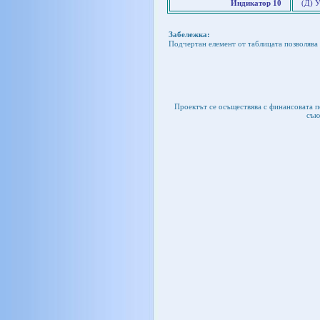
Индикатор 10
(Д) 
Забележка:
Подчертан елемент от таблицата позволява 
Проектът се осъществява с финансовата 
съю