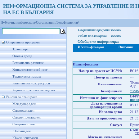
ИНФОРМАЦИОННА СИСТЕМА ЗА УПРАВЛЕНИЕ И 
НА ЕС В БЪЛГАРИЯ
Публична информация/
Организации/
Бенефициенти/
Оперативна програма:
Всички
Район за планиране:
Всички
Обобщена информация
Оперативни програми
Идентификация
Описание
Транспорт
Околна среда
Регионално развитие
Идентификация
Конкурентоспособност
Номер на проект от ИСУН:
BG161
Техническа помощ
Номер на проект:
---
"Въве
Развитие на чов. ресурси
Наименование:
АД"
Административен капацитет
Бенефициент:
"ЗММ
ЕФРР
Райони за планиране
Източник на финансиране:
икон
Дата на решение на
Международен
03.12
договарящия орган:
Северозападен
Начална дата:
21.12
Северен централен
Дата на приключване:
21.03
Североизточен
Статус:
Прик
БЪЛ
Югозападен
СЕВ
Място на изпълнение:
Юго
Южен централен