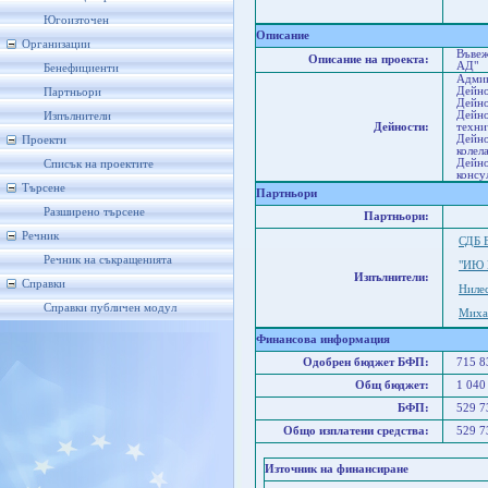
Сл
Но
Югоизточен
Описание
Организации
Въвеж
Описание на проекта:
АД"
Бенефициенти
Админ
Дейно
Партньори
Дейно
Дейно
Изпълнители
Дейности:
техни
Дейно
Проекти
колел
Дейно
Списък на проектите
консу
Търсене
Партньори
Разширено търсене
Партньори:
Речник
СДБ 
Речник на съкращенията
"ИЮ 
Изпълнители:
Справки
Ниле
Справки публичен модул
Миха
Финансова информация
Одобрен бюджет БФП:
715 
Общ бюджет:
1 040
БФП:
529 
Общо изплатени средства:
529 
Източник на финансиране