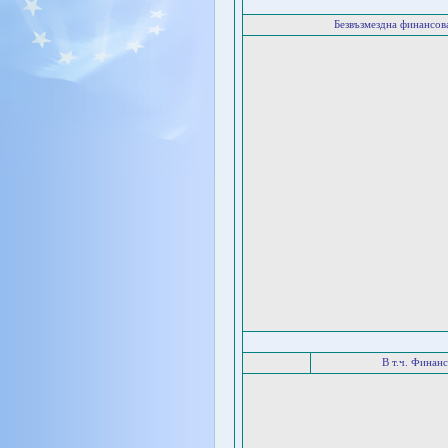
Безвъзмездна финансо
В т.ч. Финан