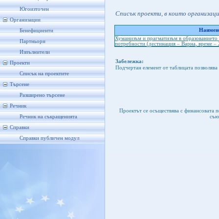
Югоизточен
Списък проекти, в които организац
Организации
Наимено
Бенефициенти
Хуманизъм и прагматизъм в образованието 
Партньори
потребности (дестинация – Варна, време – 
Изпълнители
Забележка:
Проекти
Подчертан елемент от таблицата позволява 
Списък на проектите
Търсене
Разширено търсене
Речник
Проектът се осъществява с финансовата 
съю
Речник на съкращенията
Справки
Справки публичен модул