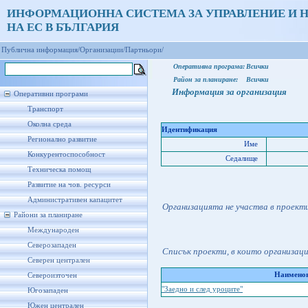
ИНФОРМАЦИОННА СИСТЕМА ЗА УПРАВЛЕНИЕ И 
НА ЕС В БЪЛГАРИЯ
Публична информация/
Организации/
Партньори/
Оперативна програма:
Всички
Район за планиране:
Всички
Информация за организация
Оперативни програми
Транспорт
Околна среда
Идентификация
Регионално развитие
Име
Конкурентоспособност
Седалище
Техническа помощ
Развитие на чов. ресурси
Административен капацитет
Организацията не участва в проект
Райони за планиране
Международен
Северозападен
Списък проекти, в които организац
Северен централен
Наименов
Североизточен
"Заедно и след уроците"
Югозападен
Южен централен