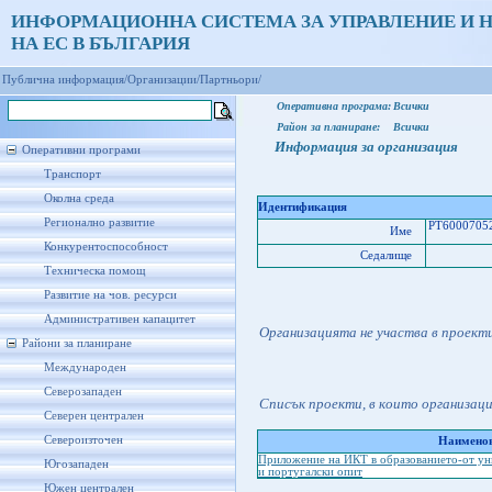
ИНФОРМАЦИОННА СИСТЕМА ЗА УПРАВЛЕНИЕ И 
НА ЕС В БЪЛГАРИЯ
Публична информация/
Организации/
Партньори/
Оперативна програма:
Всички
Район за планиране:
Всички
Информация за организация
Оперативни програми
Транспорт
Околна среда
Идентификация
Регионално развитие
PT60007052
Име
Конкурентоспособност
Седалище
Техническа помощ
Развитие на чов. ресурси
Административен капацитет
Организацията не участва в проект
Райони за планиране
Международен
Северозападен
Списък проекти, в които организац
Северен централен
Североизточен
Наименов
Приложение на ИКТ в образованието-от уни
Югозападен
и португалски опит
Южен централен