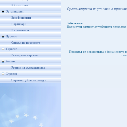
Югоизточен
Организацията не участва в проекти
Организации
Бенефициенти
Забележка:
Партньори
Подчертан елемент от таблицата позволява 
Изпълнители
Проекти
Списък на проектите
Търсене
Проектът се осъществява с финансовата 
съю
Разширено търсене
Речник
Речник на съкращенията
Справки
Справки публичен модул