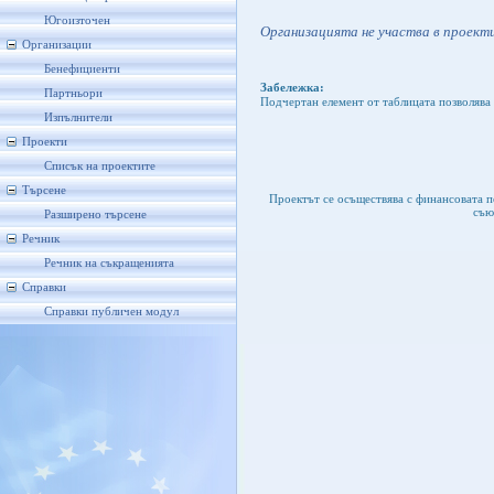
Югоизточен
Организацията не участва в проекти
Организации
Бенефициенти
Забележка:
Партньори
Подчертан елемент от таблицата позволява 
Изпълнители
Проекти
Списък на проектите
Търсене
Проектът се осъществява с финансовата 
съю
Разширено търсене
Речник
Речник на съкращенията
Справки
Справки публичен модул