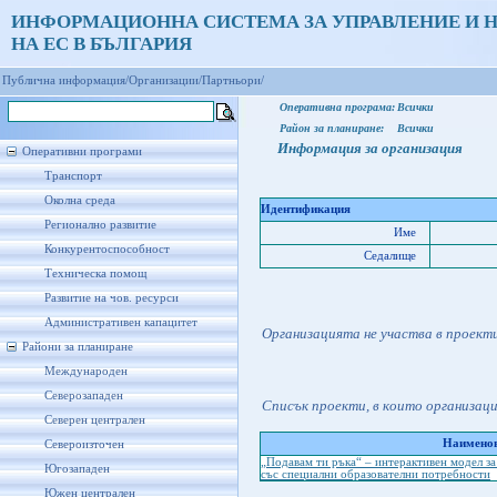
ИНФОРМАЦИОННА СИСТЕМА ЗА УПРАВЛЕНИЕ И 
НА ЕС В БЪЛГАРИЯ
Публична информация/
Организации/
Партньори/
Оперативна програма:
Всички
Район за планиране:
Всички
Информация за организация
Оперативни програми
Транспорт
Околна среда
Идентификация
Регионално развитие
Име
Конкурентоспособност
Седалище
Техническа помощ
Развитие на чов. ресурси
Административен капацитет
Организацията не участва в проект
Райони за планиране
Международен
Северозападен
Списък проекти, в които организац
Северен централен
Наименов
Североизточен
„Подавам ти ръка“ – интерактивен модел з
Югозападен
със специални образователни потребности
Южен централен