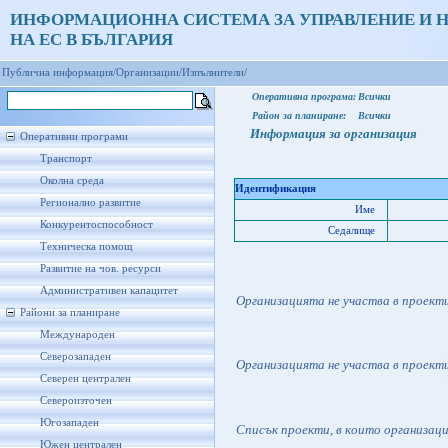
ИНФОРМАЦИОННА СИСТЕМА ЗА УПРАВЛЕНИЕ И 
НА ЕС В БЪЛГАРИЯ
Публична информация/
Организации/
Изпълнители/
Оперативна програма:
Всички
Район за планиране:
Всички
Информация за организация
Оперативни програми
Транспорт
Околна среда
Идентификация
Регионално развитие
Име
Конкурентоспособност
Седалище
Техническа помощ
Развитие на чов. ресурси
Административен капацитет
Организацията не участва в проект
Райони за планиране
Международен
Северозападен
Организацията не участва в проект
Северен централен
Североизточен
Югозападен
Списък проекти, в които организац
Южен централен