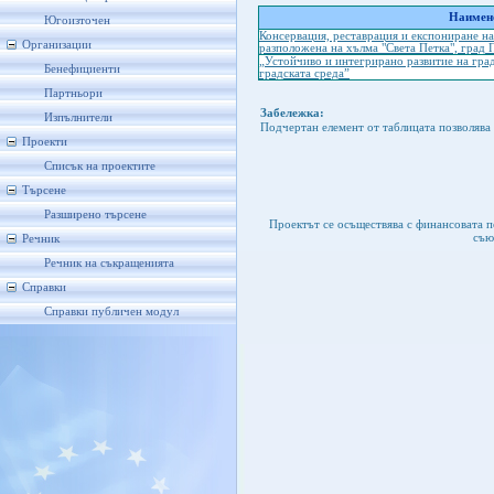
Наимено
Югоизточен
Консервация, реставрация и експониране на
Организации
разположена на хълма "Света Петка", град 
„Устойчиво и интегрирано развитие на град
Бенефициенти
градската среда”
Партньори
Забележка:
Изпълнители
Подчертан елемент от таблицата позволява 
Проекти
Списък на проектите
Търсене
Разширено търсене
Проектът се осъществява с финансовата 
съю
Речник
Речник на съкращенията
Справки
Справки публичен модул