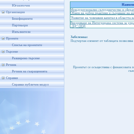
Наимено
Югоизточен
Междурегионално сътрудничество в сферат
Организации
Обмен на добри практики и създаване на но
"Развитие на човешкия капитал в областта
Бенефициенти
Внедряване на Интегрирана система за упр
Партньори
„ЛД” ООД
Изпълнители
Забележка:
Проекти
Подчертан елемент от таблицата позволява 
Списък на проектите
Търсене
Разширено търсене
Речник
Проектът се осъществява с финансовата 
съю
Речник на съкращенията
Справки
Справки публичен модул