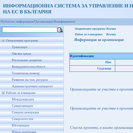
ИНФОРМАЦИОННА СИСТЕМА ЗА УПРАВЛЕНИЕ И 
НА ЕС В БЪЛГАРИЯ
Публична информация/
Организации/
Бенефициенти/
Оперативна програма:
Всички
Район за планиране:
Всички
Информация за организация
Оперативни програми
Транспорт
Околна среда
Идентификация
Регионално развитие
Име
Конкурентоспособност
Седалище
Техническа помощ
Развитие на чов. ресурси
Административен капацитет
Организацията не участва в проект
Райони за планиране
Международен
Северозападен
Организацията не участва в проект
Северен централен
Североизточен
Югозападен
Списък проекти, в които организац
Южен централен