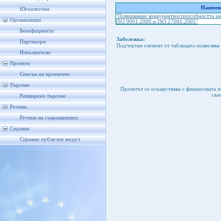
Наимено
Югоизточен
"Повишаване конкурентноспопсобността н
Организации
ISO 9001:2000 и ISO 27001:2005"
Бенефициенти
Забележка:
Партньори
Подчертан елемент от таблицата позволява 
Изпълнители
Проекти
Списък на проектите
Търсене
Проектът се осъществява с финансовата 
съю
Разширено търсене
Речник
Речник на съкращенията
Справки
Справки публичен модул