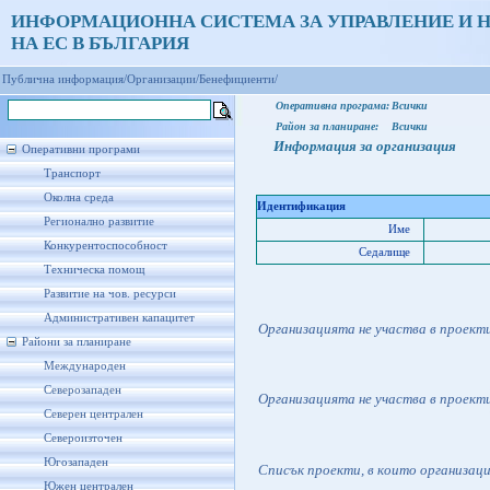
ИНФОРМАЦИОННА СИСТЕМА ЗА УПРАВЛЕНИЕ И 
НА ЕС В БЪЛГАРИЯ
Публична информация/
Организации/
Бенефициенти/
Оперативна програма:
Всички
Район за планиране:
Всички
Информация за организация
Оперативни програми
Транспорт
Околна среда
Идентификация
Регионално развитие
Име
Конкурентоспособност
Седалище
Техническа помощ
Развитие на чов. ресурси
Административен капацитет
Организацията не участва в проект
Райони за планиране
Международен
Северозападен
Организацията не участва в проект
Северен централен
Североизточен
Югозападен
Списък проекти, в които организац
Южен централен