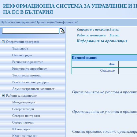
ИНФОРМАЦИОННА СИСТЕМА ЗА УПРАВЛЕНИЕ И 
НА ЕС В БЪЛГАРИЯ
Публична информация/
Организации/
Бенефициенти/
Оперативна програма:
Всички
Район за планиране:
Всички
Информация за организация
Оперативни програми
Транспорт
Околна среда
Идентификация
Регионално развитие
Име
Конкурентоспособност
Седалище
Техническа помощ
Развитие на чов. ресурси
Административен капацитет
Организацията не участва в проект
Райони за планиране
Международен
Северозападен
Организацията не участва в проект
Северен централен
Североизточен
Югозападен
Списък проекти, в които организац
Южен централен