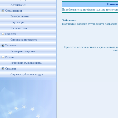
Наимено
Югоизточен
Подобряване на професионалната компетен
Организации
Бенефициенти
Забележка:
Партньори
Подчертан елемент от таблицата позволява 
Изпълнители
Проекти
Списък на проектите
Търсене
Проектът се осъществява с финансовата 
съю
Разширено търсене
Речник
Речник на съкращенията
Справки
Справки публичен модул