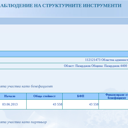
НАБЛЮДЕНИЕ НА СТРУКТУРНИТЕ ИНСТРУМЕНТИ
112121473 Областна админис
Област: Пазарджик Oбщина: Пазарджик 4400 
ията участва като бенефициент
Финансиране о
Начало
Обща стойност
БФП
бенефициент
03.06.2013
43 558
43 558
ията участва като партньор