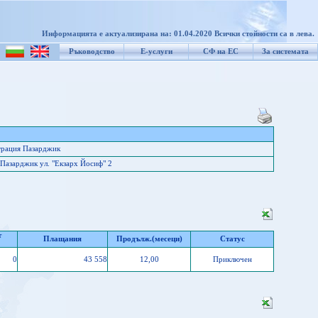
Информацията е актуализирана на: 01.04.2020 Всички стойности са в лева.
Ръководство
Е-услуги
СФ на ЕС
За системата
трация Пазарджик
Пазарджик ул. "Екзарх Йосиф" 2
т
Плащания
Продълж.(месеци)
Статус
0
43 558
12,00
Приключен