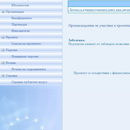
Югоизточен
„Хората в администрацията-ключ към евро
Организации
Бенефициенти
Партньори
Организацията не участва в проекти
Изпълнители
Проекти
Забележка:
Списък на проектите
Подчертан елемент от таблицата позволява 
Търсене
Разширено търсене
Речник
Речник на съкращенията
Проектът се осъществява с финансоват
Справки
Справки публичен модул