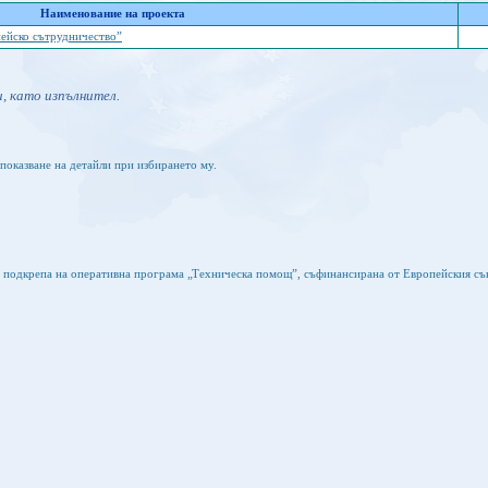
Наименование на проекта
пейско сътрудничество”
, като изпълнител.
показване на детайли при избирането му.
а подкрепа на оперативна програма „Техническа помощ”, съфинансирана от Европейския съ