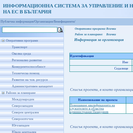
ИНФОРМАЦИОННА СИСТЕМА ЗА УПРАВЛЕНИЕ И 
НА ЕС В БЪЛГАРИЯ
Публична информация/
Организации/
Бенефициенти/
Оперативна програма:
Всички
Район за планиране:
Всички
Информация за организация
Оперативни програми
Транспорт
Околна среда
Идентификация
Регионално развитие
Име
Конкурентоспособност
Седалище
Техническа помощ
Развитие на чов. ресурси
Административен капацитет
Списък проекти, в които организац
Райони за планиране
Международен
Наименование на проекта
Повишаване квалификацията на
Северозападен
служителите в областна
администрация Пазарджик
Северен централен
Североизточен
Югозападен
Списък проекти, в които организац
Южен централен