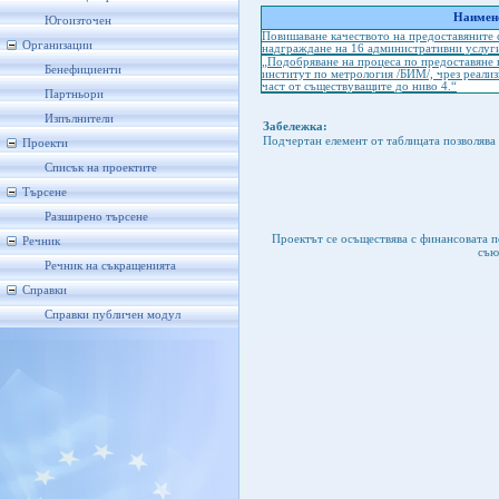
Наимено
Югоизточен
Повишаване качеството на предоставяните 
Организации
надграждане на 16 административни услуги
„Подобряване на процеса по предоставяне 
Бенефициенти
институт по метрология /БИМ/, чрез реали
част от съществуващите до ниво 4.“
Партньори
Изпълнители
Забележка:
Подчертан елемент от таблицата позволява 
Проекти
Списък на проектите
Търсене
Разширено търсене
Проектът се осъществява с финансовата 
Речник
съю
Речник на съкращенията
Справки
Справки публичен модул