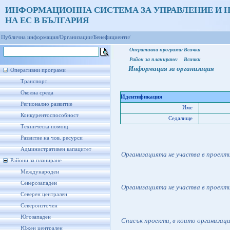
ИНФОРМАЦИОННА СИСТЕМА ЗА УПРАВЛЕНИЕ И 
НА ЕС В БЪЛГАРИЯ
Публична информация/
Организации/
Бенефициенти/
Оперативна програма:
Всички
Район за планиране:
Всички
Информация за организация
Оперативни програми
Транспорт
Околна среда
Идентификация
Регионално развитие
Име
Конкурентоспособност
Седалище
Техническа помощ
Развитие на чов. ресурси
Административен капацитет
Организацията не участва в проект
Райони за планиране
Международен
Северозападен
Организацията не участва в проект
Северен централен
Североизточен
Югозападен
Списък проекти, в които организац
Южен централен