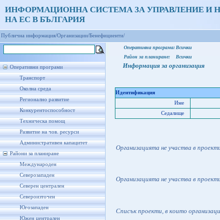
ИНФОРМАЦИОННА СИСТЕМА ЗА УПРАВЛЕНИЕ И 
НА ЕС В БЪЛГАРИЯ
Публична информация/
Организации/
Бенефициенти/
Оперативна програма:
Всички
Район за планиране:
Всички
Информация за организация
Оперативни програми
Транспорт
Околна среда
Идентификация
Регионално развитие
Име
Конкурентоспособност
Седалище
Техническа помощ
Развитие на чов. ресурси
Административен капацитет
Организацията не участва в проект
Райони за планиране
Международен
Северозападен
Организацията не участва в проект
Северен централен
Североизточен
Югозападен
Списък проекти, в които организац
Южен централен