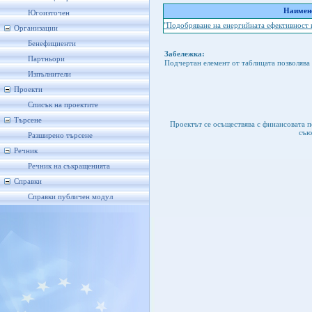
Наимено
Югоизточен
"Подобряване на енергийната ефективнос
Организации
Бенефициенти
Забележка:
Партньори
Подчертан елемент от таблицата позволява 
Изпълнители
Проекти
Списък на проектите
Търсене
Проектът се осъществява с финансовата 
съю
Разширено търсене
Речник
Речник на съкращенията
Справки
Справки публичен модул