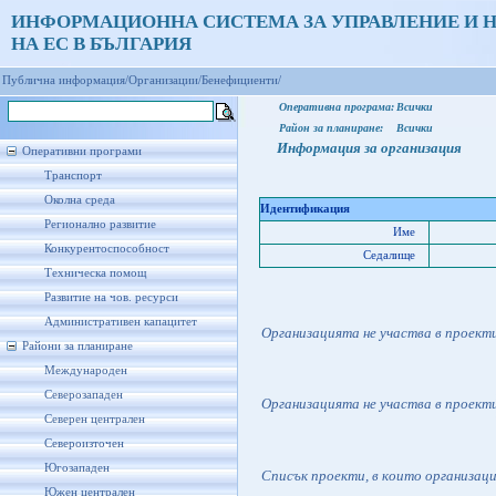
ИНФОРМАЦИОННА СИСТЕМА ЗА УПРАВЛЕНИЕ И 
НА ЕС В БЪЛГАРИЯ
Публична информация/
Организации/
Бенефициенти/
Оперативна програма:
Всички
Район за планиране:
Всички
Информация за организация
Оперативни програми
Транспорт
Околна среда
Идентификация
Регионално развитие
Име
Конкурентоспособност
Седалище
Техническа помощ
Развитие на чов. ресурси
Административен капацитет
Организацията не участва в проект
Райони за планиране
Международен
Северозападен
Организацията не участва в проект
Северен централен
Североизточен
Югозападен
Списък проекти, в които организац
Южен централен