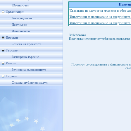
Наимено
Югоизточен
"Създаване на заетост за младежи и обору
Организации
"Инвестиции за повишаване на енергийната
Бенефициенти
"Инвестиции за повишаване на енергийнат
Партньори
Изпълнители
Забележка:
Проекти
Подчертан елемент от таблицата позволява 
Списък на проектите
Търсене
Разширено търсене
Речник
Проектът се осъществява с финансовата 
съю
Речник на съкращенията
Справки
Справки публичен модул